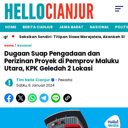
HOME
BERITA CIANJUR
JAWA BARAT
NASIONAL
POLITI
Saksikan Sendiri: Titipan Siswa Merajalela, Akankah SPMB Adil
/
Home
Nasional
Dugaan Suap Pengadaan dan
Perizinan Proyek di Pemprov Maluku
Utara, KPK Geledah 2 Lokasi
Tim Hello Cianjur
- Pewarta
Sabtu, 6 Januari 2024