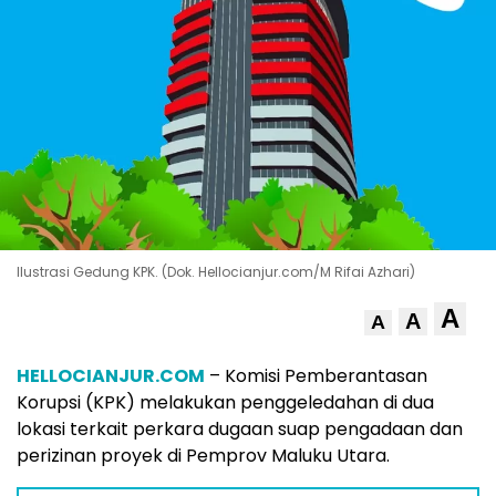
Ilustrasi Gedung KPK. (Dok. Hellocianjur.com/M Rifai Azhari)
A
A
A
HELLOCIANJUR.COM
– Komisi Pemberantasan
Korupsi (KPK) melakukan penggeledahan di dua
lokasi terkait perkara dugaan suap pengadaan dan
perizinan proyek di Pemprov Maluku Utara.