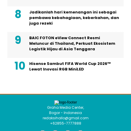
Jadikanlah hari kemenangan ini sebagai
pembawa kebahagiaan, keberkahan, dan
juga rezeki
BAIC FOTON eView Connect Resmi
Meluncur di Thailand, Perkuat Ekosistem
Logistik Hijau di Asia Tenggara
Hisense Sambut FIFA World Cup 2026™
Lewat Inovasi RGB MiniLED
Graha Media Center,
Bogor - Indonesia
redaksihallo@gmail.com
+62855-7777888