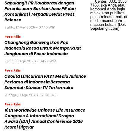
Sapulangit PR Kolaborasi dengan
Persrilis.com Berikan Jasa PR dan
Komunikasi Terpadu Lewat Press
Release
Sabtu, 17 Mei 2025 - 07:40 WIB
Pers Rilis
Changhong Gandeng Ikon Pop
Indonesia Rossa untuk Memperkuat
Jangkauan di Pasar Indonesia
Senin, 10 Agu 2026 - 04:22 WIB
Pers Rilis
Coolita Luncurkan FAST Media Alliance
Pertama di Indonesia Bersama
Sejumlah Stasiun TV Terkemuka
Minggu, 9 Agu 2026 - 23:49 WIB
Pers Rilis
16th Worldwide Chinese Life Insurance
Congress & International Dragon
Award (IDA) Annual Conference 2026
Resmi Digelar