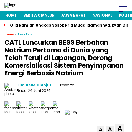
HOME
BERITA CIANJUR
JAWA BARAT
NASIONAL
POLITI
Olla Ramlan Ungkap Sosok Pria Muda Idamannya, Ryan Disi
/
Home
Pers Rilis
CATL Luncurkan BESS Berbahan
Natrium Pertama di Dunia yang
Telah Teruji di Lapangan, Dorong
Komersialisasi Sistem Penyimpanan
Energi Berbasis Natrium
Tim Hello Cianjur
- Pewarta
Rabu, 24 Juni 2026
A
A
A