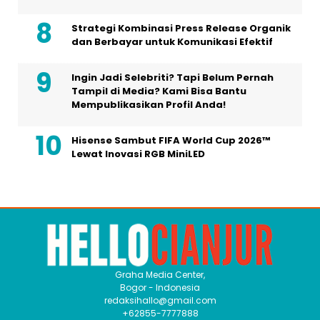
Strategi Kombinasi Press Release Organik
dan Berbayar untuk Komunikasi Efektif
Ingin Jadi Selebriti? Tapi Belum Pernah
Tampil di Media? Kami Bisa Bantu
Mempublikasikan Profil Anda!
Hisense Sambut FIFA World Cup 2026™
Lewat Inovasi RGB MiniLED
Graha Media Center,
Bogor - Indonesia
redaksihallo@gmail.com
+62855-7777888