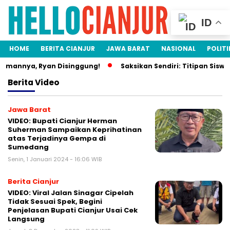
ID
HOME
BERITA CIANJUR
JAWA BARAT
NASIONAL
POLITI
amannya, Ryan Disinggung!
Saksikan Sendiri: Titipan Siswa
Berita
Video
Jawa Barat
VIDEO: Bupati Cianjur Herman
Suherman Sampaikan Keprihatinan
atas Terjadinya Gempa di
Sumedang
Senin, 1 Januari 2024 - 16:06 WIB
Berita Cianjur
VIDEO: Viral Jalan Sinagar Cipelah
Tidak Sesuai Spek, Begini
Penjelasan Bupati Cianjur Usai Cek
Langsung