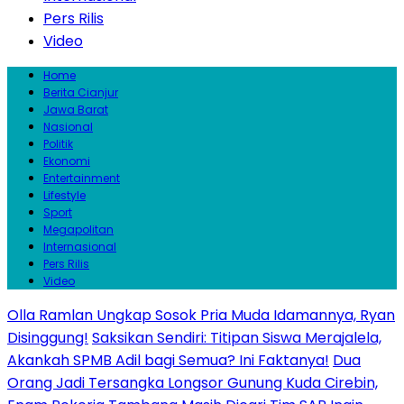
Pers Rilis
Video
Home
Berita Cianjur
Jawa Barat
Nasional
Politik
Ekonomi
Entertainment
Lifestyle
Sport
Megapolitan
Internasional
Pers Rilis
Video
Olla Ramlan Ungkap Sosok Pria Muda Idamannya, Ryan
Disinggung!
Saksikan Sendiri: Titipan Siswa Merajalela,
Akankah SPMB Adil bagi Semua? Ini Faktanya!
Dua
Orang Jadi Tersangka Longsor Gunung Kuda Cirebin,