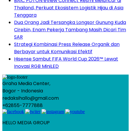
BAIC FOTON eView Connect Resmi Meluncur di
Thailand, Perkuat Ekosistem Logistik Hijau di Asia
Tenggara
Dua Orang Jadi Tersangka Longsor Gunung Kuda
Cirebin, Enam Pekerja Tambang Masih Dicari Tim
SAR
Strategi Kombinasi Press Release Organik dan
Berbayar untuk Komunikasi Efektif
Hisense Sambut FIFA World Cup 2026™ Lewat
Inovasi RGB MiniLED
Graha Media Center,
Bogor - Indonesia
redaksihallo@gmail.com
+62855-7777888
HELLO MEDIA GROUP