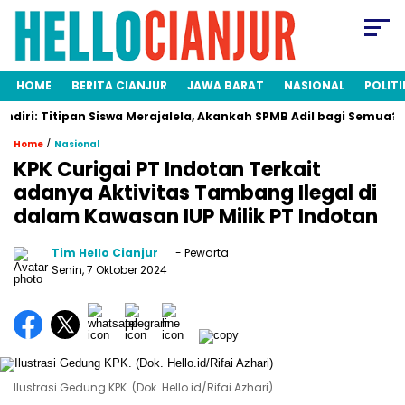
HOME
BERITA CIANJUR
JAWA BARAT
NASIONAL
POLITI
Titipan Siswa Merajalela, Akankah SPMB Adil bagi Semua? Ini Fakt
/
Home
Nasional
KPK Curigai PT Indotan Terkait
adanya Aktivitas Tambang Ilegal di
dalam Kawasan IUP Milik PT Indotan
Tim Hello Cianjur
- Pewarta
Senin, 7 Oktober 2024
Ilustrasi Gedung KPK. (Dok. Hello.id/Rifai Azhari)