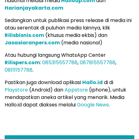
nasional melalui media
Halloup.com
dan
Harianjayakarta.com
Sedangkan untuk publikasi press release di media ini
atau serentak di puluhan media lainnya, klik
Rilisbisnis.com
(khusus media ekbis) dan
Jasasiaranpers.com
(media nasional)
Atau hubungi langsung WhatsApp Center
Rilispers.com
:
085315557788
,
087815557788
,
08111157788
.
Pastikan juga download aplikasi
Hallo.id
di di
Playstore
(Android) dan
Appstore
(iphone), untuk
mendapatkan aneka artikel yang menarik. Media
Hallo.id dapat diakses melalui
Google News
.