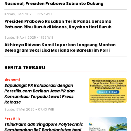
Nasional, Presiden Prabowo Subianto Dukung
Kamis, 1 Mei 2025 - 19:57 WIB
Presiden Prabowo Rasakan Terik Panas bersama
Ratusan Ribu Buruh di Monas, Rayakan Hari Buruh
Sabtu, 19 April 2025 - 11:58 WIB
Akhirnya Ridwan Kamil Laporkan Langsung Mantan
Selebgram Seksi Lisa Mariana ke Bareskrim Polri
BERITA TERBARU
Ekonomi
Sapulangit PR Kolaborasi dengan
Persrilis.com Berikan Jasa PR dan
Komunikasi Terpadu Lewat Press
Release
Sabtu, 17 Mei 2025 - 07:40 WIB
Pers Rilis
ThinkPalm dan Singapore Polytechnic
Kembangkan IIoT Berkelanjutan bagi