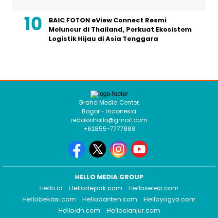
BAIC FOTON eView Connect Resmi
Meluncur di Thailand, Perkuat Ekosistem
Logistik Hijau di Asia Tenggara
Graha Media Center,
Bogor - Indonesia
redaksihallo@gmail.com
+62855-7777888
HELLO MEDIA GROUP
Hello.id
Hellodepok.com
Helloseleb.com
Hellobekasi.com
Hellobanten.com
Helloyogya.com
Helloidn.com
Hellocianjur.com