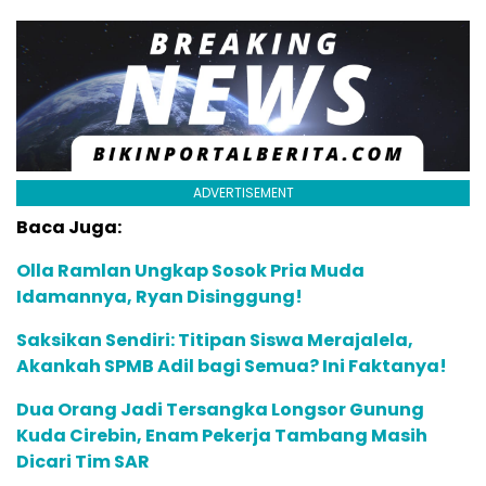
ADVERTISEMENT
Baca Juga:
Olla Ramlan Ungkap Sosok Pria Muda
Idamannya, Ryan Disinggung!
Saksikan Sendiri: Titipan Siswa Merajalela,
Akankah SPMB Adil bagi Semua? Ini Faktanya!
Dua Orang Jadi Tersangka Longsor Gunung
Kuda Cirebin, Enam Pekerja Tambang Masih
Dicari Tim SAR