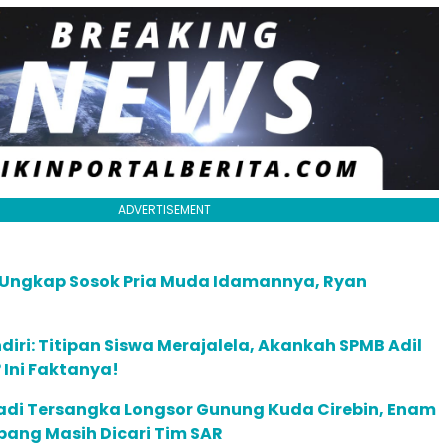
ADVERTISEMENT
 Ungkap Sosok Pria Muda Idamannya, Ryan
diri: Titipan Siswa Merajalela, Akankah SPMB Adil
Ini Faktanya!
adi Tersangka Longsor Gunung Kuda Cirebin, Enam
bang Masih Dicari Tim SAR