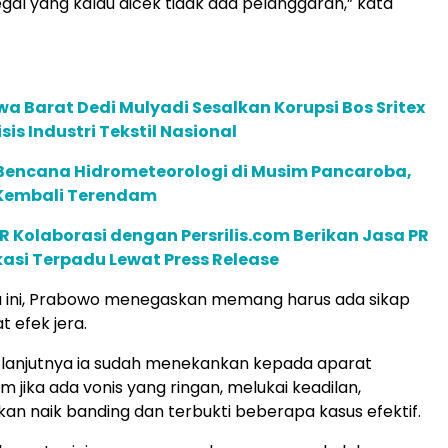
egal yang kalau dicek tidak ada pelanggaran,” kata
a Barat Dedi Mulyadi Sesalkan Korupsi Bos Sritex
sis Industri Tekstil Nasional
encana Hidrometeorologi di Musim Pancaroba,
Kembali Terendam
R Kolaborasi dengan Persrilis.com Berikan Jasa PR
asi Terpadu Lewat Press Release
ua ini, Prabowo menegaskan memang harus ada sikap
 efek jera.
i, lanjutnya ia sudah menekankan kepada aparat
 jika ada vonis yang ringan, melukai keadilan,
an naik banding dan terbukti beberapa kasus efektif.