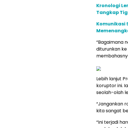
Kronologi Le
Tangkap Tig
Komunikasi S
Memenangkan
“Bagaimana n
diturunkan ke
membahasnya,
Lebih lanjut 
koruptor ini.
seolah-olah le
“Jangankan r
kita sangat be
“Ini terjadi h