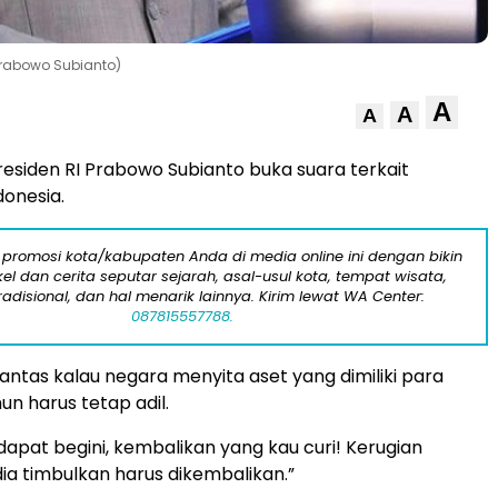
Prabowo Subianto)
A
A
A
residen RI Prabowo Subianto buka suara terkait
donesia.
 promosi kota/kabupaten Anda di media online ini dengan bikin
kel dan cerita seputar sejarah, asal-usul kota, tempat wisata,
tradisional, dan hal menarik lainnya. Kirim lewat WA Center:
087815557788.
ntas kalau negara menyita aset yang dimiliki para
un harus tetap adil.
apat begini, kembalikan yang kau curi! Kerugian
ia timbulkan harus dikembalikan.”