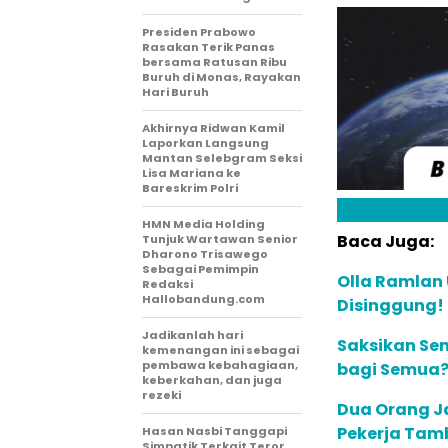
Presiden Prabowo
Rasakan Terik Panas
bersama Ratusan Ribu
Buruh di Monas, Rayakan
Hari Buruh
Akhirnya Ridwan Kamil
Laporkan Langsung
Mantan Selebgram Seksi
Lisa Mariana ke
Bareskrim Polri
HMN Media Holding
Baca Juga:
Tunjuk Wartawan Senior
Dharono Trisawego
Sebagai Pemimpin
Olla Ramlan
Redaksi
Hallobandung.com
Disinggung!
Jadikanlah hari
Saksikan Sen
kemenangan ini sebagai
pembawa kebahagiaan,
bagi Semua? 
keberkahan, dan juga
rezeki
Dua Orang J
Pekerja Tam
Hasan Nasbi Tanggapi
Simpatik Terkait Teror