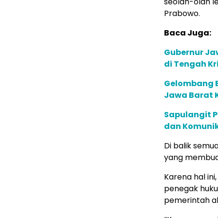
seolah-olah l
Prabowo.
Baca Juga:
Gubernur Jaw
di Tengah Kri
Gelombang B
Jawa Barat 
Sapulangit P
dan Komunik
Di balik sem
yang membuat
Karena hal in
penegak hukum
pemerintah ak