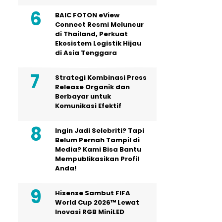
BAIC FOTON eView
Connect Resmi Meluncur
di Thailand, Perkuat
Ekosistem Logistik Hijau
di Asia Tenggara
Strategi Kombinasi Press
Release Organik dan
Berbayar untuk
Komunikasi Efektif
Ingin Jadi Selebriti? Tapi
Belum Pernah Tampil di
Media? Kami Bisa Bantu
Mempublikasikan Profil
Anda!
Hisense Sambut FIFA
World Cup 2026™ Lewat
Inovasi RGB MiniLED