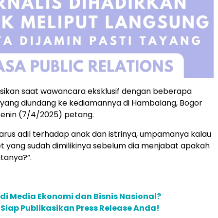
ikan saat wawancara eksklusif dengan beberapa
a yang diundang ke kediamannya di Hambalang, Bogor
enin (7/4/2025) petang.
arus adil terhadap anak dan istrinya, umpamanya kalau
t yang sudah dimilikinya sebelum dia menjabat apakah
itanya?”.
 di Media Ekonomi dan Bisnis Nasional?
m Siap Publikasikan Press Release Anda!