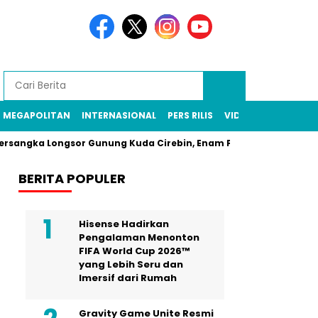
MEGAPOLITAN
INTERNASIONAL
PERS RILIS
VIDEO
a Longsor Gunung Kuda Cirebin, Enam Pekerja Tambang Masih Di
BERITA POPULER
Hisense Hadirkan
Pengalaman Menonton
FIFA World Cup 2026™
yang Lebih Seru dan
Imersif dari Rumah
Gravity Game Unite Resmi