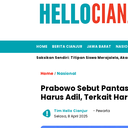
HOME
BERITA CIANJUR
JAWA BARAT
NASIO
gung!
Saksikan Sendiri: Titipan Siswa Merajalela, Akankah SP
Home
Nasional
/
Prabowo Sebut Pantas 
Harus Adil, Terkait H
Tim Hello Cianjur
- Pewarta
Selasa, 8 April 2025