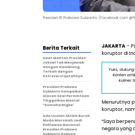
Presiden RI Prabowo Subianto. (Facebook.com @
JAKARTA
– P
Berita Terkait
koruptor di In
Saat Mantan Presiden
Jokowi Tak Menjawab
dengan Gamblang,
Yuks, dukung
Terkait dengan
konten arti
Kotroversi Ijazahnya
kuliner 
Presiden Prabowo
Subianto Sampaikan
Alasan Soal Permintaan
Tinggalkan Mental
Menurutnya pa
”Kumaha Engke’
koruptor, nam
Ada Usulan Aktivis Buruh
Muda Marsinah Jadi
“Saya berpend
Pahlawan Nasional,
negara yang d
Presiden Prabowo
Subianto Dukung