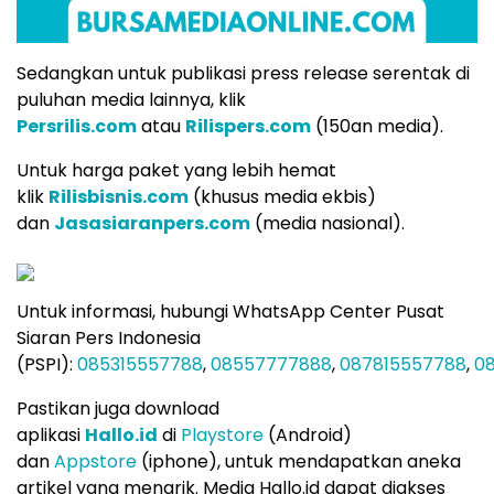
Sedangkan untuk publikasi press release serentak di
puluhan media lainnya, klik
Persrilis.com
atau
Rilispers.com
(150an media).
Untuk harga paket yang lebih hemat
klik
Rilisbisnis.com
(khusus media ekbis)
dan
Jasasiaranpers.com
(media nasional).
Untuk informasi, hubungi WhatsApp Center Pusat
Siaran Pers Indonesia
(PSPI):
085315557788
,
08557777888
,
087815557788
,
08
Pastikan juga download
aplikasi
Hallo.id
di
Playstore
(Android)
dan
Appstore
(iphone), untuk mendapatkan aneka
artikel yang menarik. Media Hallo.id dapat diakses