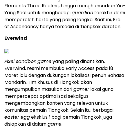
Elements Three Realms, hingga menghancurkan Yin-
Yang Seal untuk menghadapi
guardian
terakhir demi
memperoleh harta yang paling langka. Saat ini, Era
of Ascendancy hanya tersedia di Tiongkok daratan.
Everwind
Pixel sandbox game
yang paling dinantikan,
Everwind, resmi membuka Early Access pada 18
Maret lalu dengan dukungan lokalisasi penuh Bahasa
Mandarin. Tim khusus di Tiongkok akan
mengumpulkan masukan dari
gamer
lokal guna
mempercepat optimalisasi sekaligus
mengembangkan konten yang relevan untuk
komunitas pemain Tiongkok. Selain itu, berbagai
easter egg
eksklusif bagi pemain Tiongkok juga
disiapkan di dalam
game
.