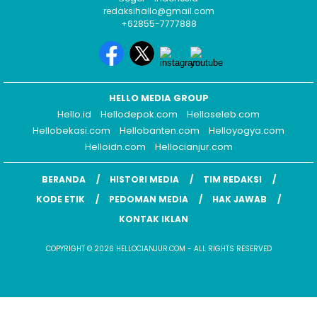
redaksihallo@gmail.com
+62855-7777888
HELLO MEDIA GROUP
Hello.id
Hellodepok.com
Helloseleb.com
Hellobekasi.com
Hellobanten.com
Helloyogya.com
Helloidn.com
Hellocianjur.com
BERANDA
HISTORI MEDIA
TIM REDAKSI
KODE ETIK
PEDOMAN MEDIA
HAK JAWAB
KONTAK IKLAN
COPYRIGHT © 2026 HELLOCIANJUR.COM - ALL RIGHTS RESERVED