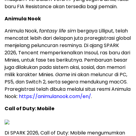
baru FIA Resistance akan tersedia bagi pemain.
Animula Nook
Animula Nook,
fantasy life sim
bergaya Lilliput, telah
mencatat lebih dari delapan juta praregistrasi global
menjelang peluncuran resminya. Di ajang SPARK
2026, Tencent memperkenalkan Insoul, ras baru dari
Minies, untuk fase tes berikutnya. Pembaruan besar
juga dilakukan pada sistem aksi, sosial, dan memori
milik karakter Minies.
Game
ini akan meluncur di PC,
PS5, dan Switch 2, serta segera mendukung macOS.
Praregistrasi telah dibuka melalui situs resmi Animula
Nook:
https://animulanook.com/en/
.
Call of Duty: Mobile
Di SPARK 2026, Call of Duty: Mobile mengumumkan