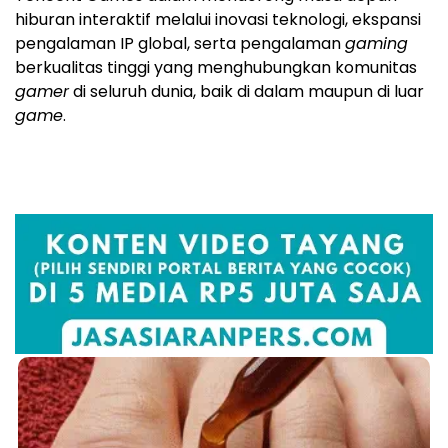
hiburan interaktif melalui inovasi teknologi, ekspansi
pengalaman IP global, serta pengalaman
gaming
berkualitas tinggi yang menghubungkan komunitas
gamer
di seluruh dunia, baik di dalam maupun di luar
game
.