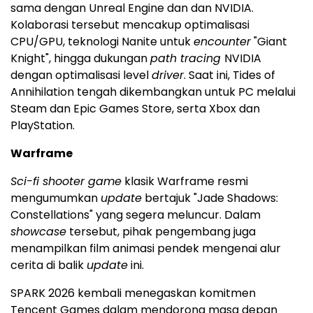
sama dengan Unreal Engine dan dan NVIDIA.
Kolaborasi tersebut mencakup optimalisasi
CPU/GPU, teknologi Nanite untuk
encounter
"Giant
Knight", hingga dukungan
path tracing
NVIDIA
dengan optimalisasi level
driver
. Saat ini, Tides of
Annihilation tengah dikembangkan untuk PC melalui
Steam dan Epic Games Store, serta Xbox dan
PlayStation.
Warframe
Sci-fi shooter game
klasik Warframe resmi
mengumumkan
update
bertajuk "Jade Shadows:
Constellations" yang segera meluncur. Dalam
showcase
tersebut, pihak pengembang juga
menampilkan film animasi pendek mengenai alur
cerita di balik
update
ini.
SPARK 2026 kembali menegaskan komitmen
Tencent Games dalam mendorong masa depan