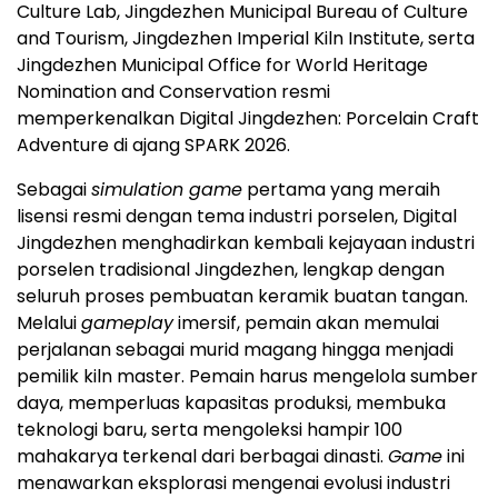
Culture Lab, Jingdezhen Municipal Bureau of Culture
and Tourism, Jingdezhen Imperial Kiln Institute, serta
Jingdezhen Municipal Office for World Heritage
Nomination and Conservation resmi
memperkenalkan Digital Jingdezhen: Porcelain Craft
Adventure di ajang SPARK 2026.
Sebagai
simulation game
pertama yang meraih
lisensi resmi dengan tema industri porselen, Digital
Jingdezhen menghadirkan kembali kejayaan industri
porselen tradisional Jingdezhen, lengkap dengan
seluruh proses pembuatan keramik buatan tangan.
Melalui
gameplay
imersif, pemain akan memulai
perjalanan sebagai murid magang hingga menjadi
pemilik kiln master. Pemain harus mengelola sumber
daya, memperluas kapasitas produksi, membuka
teknologi baru, serta mengoleksi hampir 100
mahakarya terkenal dari berbagai dinasti.
Game
ini
menawarkan eksplorasi mengenai evolusi industri