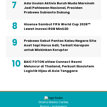
Ada Usulan Aktivis Buruh Muda Marsinah
Jadi Pahlawan Nasional, Presiden
Prabowo Subianto Dukung
Hisense Sambut FIFA World Cup 2026™
Lewat Inovasi RGB MiniLED
Prabowo Sebut Pantas Kalau Negara Sita
Aset tapi Harus Adil, Terkait Harapan
untuk Miskinkan Koruptor
BAIC FOTON eView Connect Resmi
Meluncur di Thailand, Perkuat Ekosistem
Logistik Hijau di Asia Tenggara
Graha Media Center,
Bogor - Indonesia