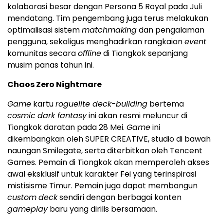
kolaborasi besar dengan Persona 5 Royal pada Juli
mendatang. Tim pengembang juga terus melakukan
optimalisasi sistem
matchmaking
dan pengalaman
pengguna, sekaligus menghadirkan rangkaian
event
komunitas secara
offline
di Tiongkok sepanjang
musim panas tahun ini.
Chaos Zero Nightmare
Game
kartu
roguelite deck-building
bertema
cosmic
dark fantasy
ini akan resmi meluncur di
Tiongkok daratan pada 28 Mei.
Game
ini
dikembangkan oleh SUPER CREATIVE, studio di bawah
naungan Smilegate, serta diterbitkan oleh Tencent
Games. Pemain di Tiongkok akan memperoleh akses
awal eksklusif untuk karakter Fei yang terinspirasi
mistisisme Timur. Pemain juga dapat membangun
custom
deck
sendiri dengan berbagai konten
gameplay
baru yang dirilis bersamaan.