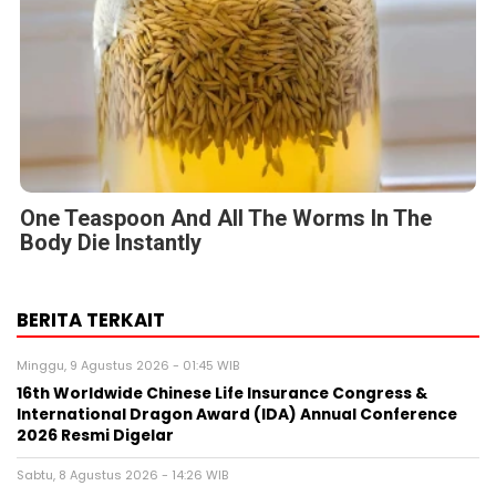
One Teaspoon And All The Worms In The
Body Die Instantly
BERITA TERKAIT
Minggu, 9 Agustus 2026 - 01:45 WIB
16th Worldwide Chinese Life Insurance Congress &
International Dragon Award (IDA) Annual Conference
2026 Resmi Digelar
Sabtu, 8 Agustus 2026 - 14:26 WIB