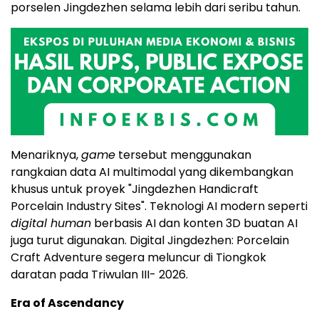
porselen Jingdezhen selama lebih dari seribu tahun.
Menariknya,
game
tersebut menggunakan
rangkaian data AI multimodal yang dikembangkan
khusus untuk proyek "Jingdezhen Handicraft
Porcelain Industry Sites". Teknologi AI modern seperti
digital human
berbasis AI dan konten 3D buatan AI
juga turut digunakan. Digital Jingdezhen: Porcelain
Craft Adventure segera meluncur di Tiongkok
daratan pada Triwulan III- 2026.
Era of Ascendancy