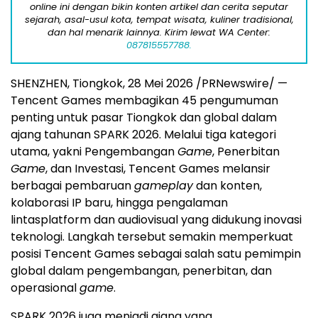
online ini dengan bikin konten artikel dan cerita seputar
sejarah, asal-usul kota, tempat wisata, kuliner tradisional,
dan hal menarik lainnya. Kirim lewat WA Center:
087815557788.
SHENZHEN, Tiongkok, 28 Mei 2026 /PRNewswire/ —
Tencent Games membagikan 45 pengumuman
penting untuk pasar Tiongkok dan global dalam
ajang tahunan SPARK 2026. Melalui tiga kategori
utama, yakni Pengembangan
Game
, Penerbitan
Game
, dan Investasi, Tencent Games melansir
berbagai pembaruan
gameplay
dan konten,
kolaborasi IP baru, hingga pengalaman
lintasplatform dan audiovisual yang didukung inovasi
teknologi. Langkah tersebut semakin memperkuat
posisi Tencent Games sebagai salah satu pemimpin
global dalam pengembangan, penerbitan, dan
operasional
game
.
SPARK 2026 juga menjadi ajang yang