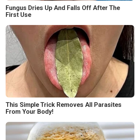
Fungus Dries Up And Falls Off After The
First Use
This Simple Trick Removes All Parasites
From Your Body!