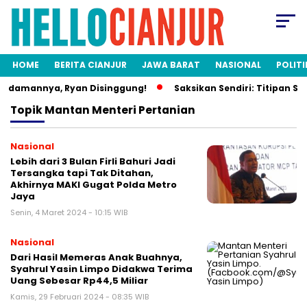
HOME
BERITA CIANJUR
JAWA BARAT
NASIONAL
POLITI
Idamannya, Ryan Disinggung!
Saksikan Sendiri: Titipan Sis
Topik
Mantan Menteri Pertanian
Nasional
Lebih dari 3 Bulan Firli Bahuri Jadi
Tersangka tapi Tak Ditahan,
Akhirnya MAKI Gugat Polda Metro
Jaya
Senin, 4 Maret 2024 - 10:15 WIB
Nasional
Dari Hasil Memeras Anak Buahnya,
Syahrul Yasin Limpo Didakwa Terima
Uang Sebesar Rp44,5 Miliar
Kamis, 29 Februari 2024 - 08:35 WIB