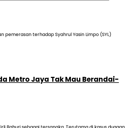
an pemerasan terhadap Syahrul Yasin Limpo (SYL)
olda Metro Jaya Tak Mau Berandai-
li Bahuri sebagai tersangka. Terutama di kasus dugaan