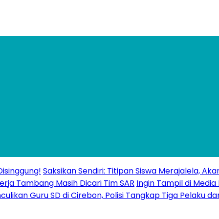
isinggung!
Saksikan Sendiri: Titipan Siswa Merajalela, A
erja Tambang Masih Dicari Tim SAR
Ingin Tampil di Media
ulikan Guru SD di Cirebon, Polisi Tangkap Tiga Pelaku da