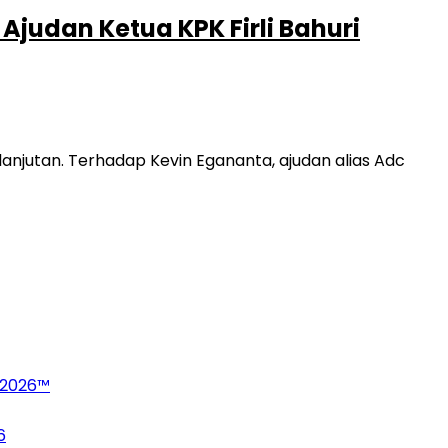
judan Ketua KPK Firli Bahuri
njutan. Terhadap Kevin Egananta, ajudan alias Adc
 2026™
6