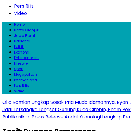
Pers Rilis
Video
Home
Berita Cianjur
Jawa Barat
Nasional
Politik
Ekonomi
Entertainment
Lifestyle
Sport
Megapolitan
Internasional
Pers Rilis
Video
Olla Ramlan Ungkap Sosok Pria Muda Idamannya, Ryan D
Jadi Tersangka Longsor Gunung Kuda Cirebin, Enam Pek
Publikasikan Press Release Anda!
Kronologi Lengkap Penc