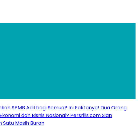
kankah SPMB Adil bagi Semua? Ini Faktanya!
Dua Orang
 Ekonomi dan Bisnis Nasional? Persrilis.com Siap
n Satu Masih Buron