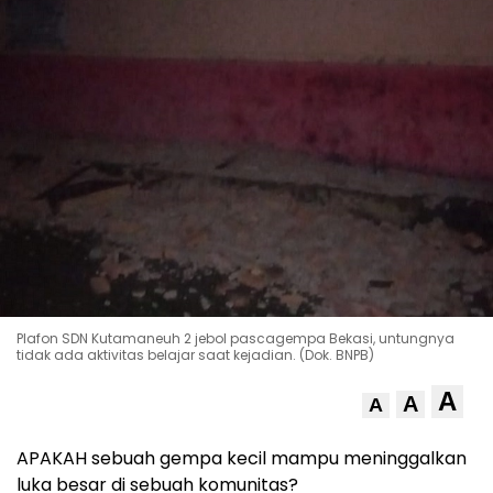
Plafon SDN Kutamaneuh 2 jebol pascagempa Bekasi, untungnya
tidak ada aktivitas belajar saat kejadian. (Dok. BNPB)
A
A
A
APAKAH sebuah gempa kecil mampu meninggalkan
luka besar di sebuah komunitas?