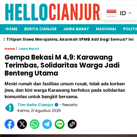
ID
HOME
BERITA CIANJUR
JAWA BARAT
NASIONAL
POLITI
n Siswa Merajalela, Akankah SPMB Adil bagi Semua? Ini Faktanya!
/
Home
Jawa Barat
Gempa Bekasi M 4,9: Karawang
Terimbas, Solidaritas Warga Jadi
Benteng Utama
Meski rumah dan fasilitas umum rusak, tidak ada korban
jiwa, dan kini warga Karawang berfokus pada solidaritas
komunitas untuk bangkit bersama.
Tim Hello Cianjur
- Pewarta
Kamis, 21 Agustus 2025