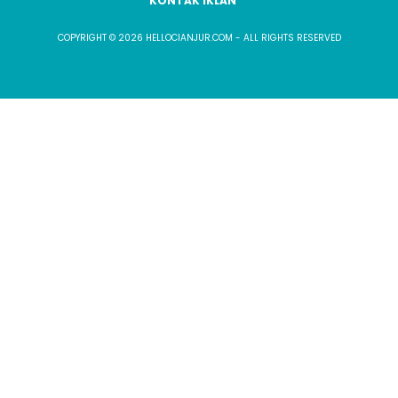
KONTAK IKLAN
COPYRIGHT © 2026 HELLOCIANJUR.COM - ALL RIGHTS RESERVED