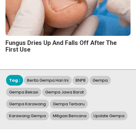
Fungus Dries Up And Falls Off After The
First Use
Tag :
Berita Gempa Hari Ini
BNPB
Gempa
Gempa Bekasi
Gempa Jawa Barat
Gempa Karawang
Gempa Terbaru
Karawang Gempa
Mitigasi Bencana
Update Gempa