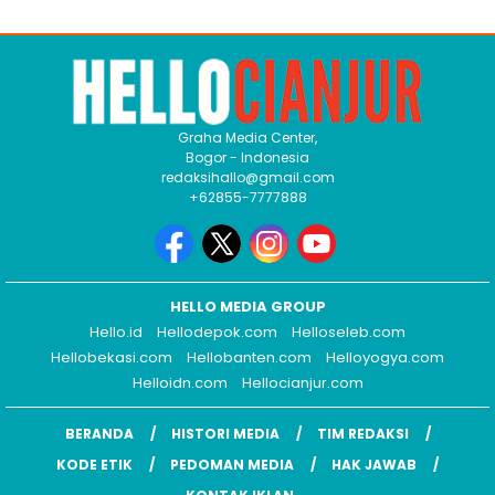
Graha Media Center,
Bogor - Indonesia
redaksihallo@gmail.com
+62855-7777888
HELLO MEDIA GROUP
Hello.id
Hellodepok.com
Helloseleb.com
Hellobekasi.com
Hellobanten.com
Helloyogya.com
Helloidn.com
Hellocianjur.com
BERANDA
HISTORI MEDIA
TIM REDAKSI
KODE ETIK
PEDOMAN MEDIA
HAK JAWAB