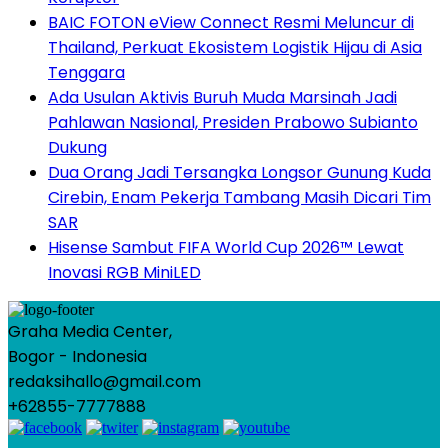
BAIC FOTON eView Connect Resmi Meluncur di
Thailand, Perkuat Ekosistem Logistik Hijau di Asia
Tenggara
Ada Usulan Aktivis Buruh Muda Marsinah Jadi
Pahlawan Nasional, Presiden Prabowo Subianto
Dukung
Dua Orang Jadi Tersangka Longsor Gunung Kuda
Cirebin, Enam Pekerja Tambang Masih Dicari Tim
SAR
Hisense Sambut FIFA World Cup 2026™ Lewat
Inovasi RGB MiniLED
Graha Media Center,
Bogor - Indonesia
redaksihallo@gmail.com
+62855-7777888