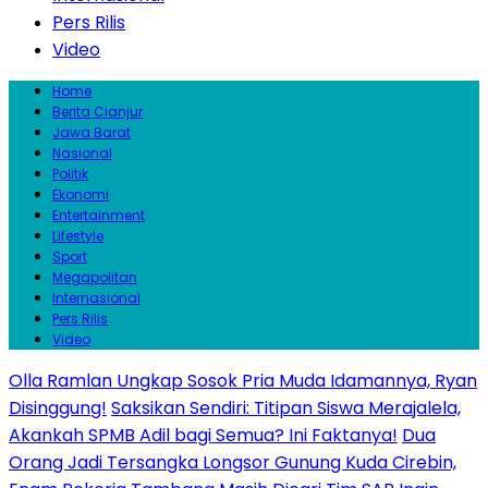
Pers Rilis
Video
Home
Berita Cianjur
Jawa Barat
Nasional
Politik
Ekonomi
Entertainment
Lifestyle
Sport
Megapolitan
Internasional
Pers Rilis
Video
Olla Ramlan Ungkap Sosok Pria Muda Idamannya, Ryan
Disinggung!
Saksikan Sendiri: Titipan Siswa Merajalela,
Akankah SPMB Adil bagi Semua? Ini Faktanya!
Dua
Orang Jadi Tersangka Longsor Gunung Kuda Cirebin,