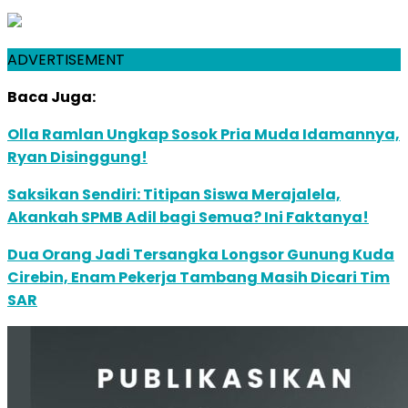
ADVERTISEMENT
Baca Juga:
Olla Ramlan Ungkap Sosok Pria Muda Idamannya,
Ryan Disinggung!
Saksikan Sendiri: Titipan Siswa Merajalela,
Akankah SPMB Adil bagi Semua? Ini Faktanya!
Dua Orang Jadi Tersangka Longsor Gunung Kuda
Cirebin, Enam Pekerja Tambang Masih Dicari Tim
SAR