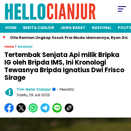
HOME
BERITA CIANJUR
JAWA BARAT
NASIONAL
POLITI
Olla Ramlan Ungkap Sosok Pria Muda Idamannya, Ryan Disi
/
Home
Nasional
Tertembak Senjata Api milik Bripka
IG oleh Bripda IMS, Ini Kronologi
Tewasnya Bripda Ignatius Dwi Frisco
Sirage
Tim Hello Cianjur
- Pewarta
Sabtu, 29 Juli 2023