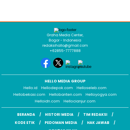
Graha Media Center,
Bogor - Indonesia
redaksihallo@gmail.com
+62855-7777888
HELLO MEDIA GROUP
Hello.id
Hellodepok.com
Helloseleb.com
Hellobekasi.com
Hellobanten.com
Helloyogya.com
Helloidn.com
Hellocianjur.com
BERANDA
HISTORI MEDIA
TIM REDAKSI
KODE ETIK
PEDOMAN MEDIA
HAK JAWAB