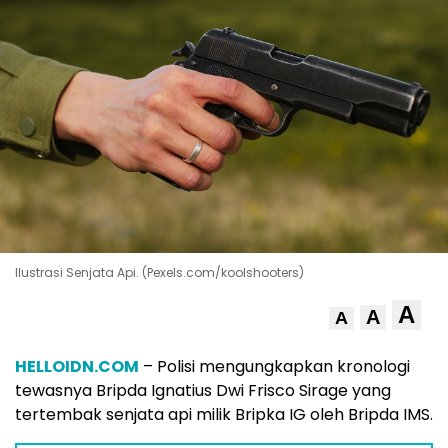
Ilustrasi Senjata Api. (Pexels.com/koolshooters)
A
A
A
HELLOIDN.COM
– Polisi mengungkapkan kronologi
tewasnya Bripda Ignatius Dwi Frisco Sirage yang
tertembak senjata api milik Bripka IG oleh Bripda IMS.