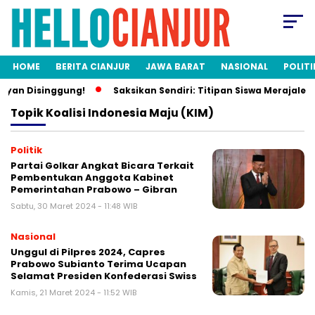
HOME
BERITA CIANJUR
JAWA BARAT
NASIONAL
POLITI
an Disinggung!
Saksikan Sendiri: Titipan Siswa Merajalela, 
Topik
Koalisi Indonesia Maju (KIM)
Politik
Partai Golkar Angkat Bicara Terkait
Pembentukan Anggota Kabinet
Pemerintahan Prabowo – Gibran
Sabtu, 30 Maret 2024 - 11:48 WIB
Nasional
Unggul di Pilpres 2024, Capres
Prabowo Subianto Terima Ucapan
Selamat Presiden Konfederasi Swiss
Kamis, 21 Maret 2024 - 11:52 WIB