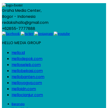
Graha Media Center,
Bogor - Indonesia
redaksihallo@gmail.com
+62855-7777888
HELLO MEDIA GROUP
Hello.id
Hellodepok.com
Helloseleb.com
Hellobekasi.com
Hellobanten.com
Helloyogya.com
Helloidn.com
Hellocianjur.com
Beranda