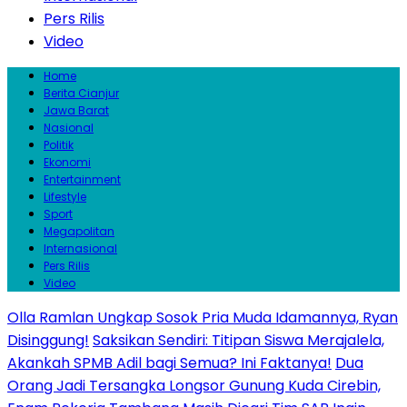
Pers Rilis
Video
Home
Berita Cianjur
Jawa Barat
Nasional
Politik
Ekonomi
Entertainment
Lifestyle
Sport
Megapolitan
Internasional
Pers Rilis
Video
Olla Ramlan Ungkap Sosok Pria Muda Idamannya, Ryan
Disinggung!
Saksikan Sendiri: Titipan Siswa Merajalela,
Akankah SPMB Adil bagi Semua? Ini Faktanya!
Dua
Orang Jadi Tersangka Longsor Gunung Kuda Cirebin,