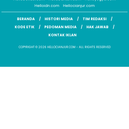
Helloidn.com
Hellocianjur.com
BERANDA
HISTORI MEDIA
TIM REDAKSI
KODE ETIK
PEDOMAN MEDIA
HAK JAWAB
KONTAK IKLAN
COPYRIGHT © 2026 HELLOCIANJUR.COM - ALL RIGHTS RESERVED