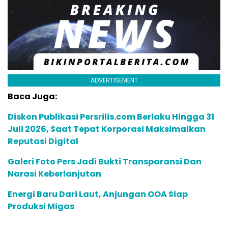
ADVERTISEMENT
Baca Juga:
Diskon Publikasi Persrilis.com Berlaku Hingga 31
Juli 2026, Saat Tepat Korporasi Maksimalkan
Reputasi Digital
Galeri Foto Pers Jadi Bukti Transparansi Dan
Narasi Keberlanjutan
Energi Baru Dari Laut, Anjungan OOA Siap
Produksi Migas