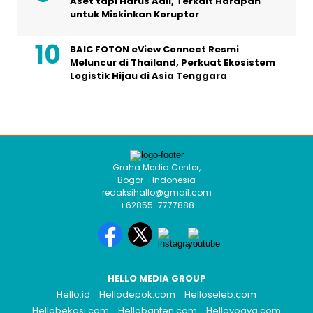
Aset tapi Harus Adil, Terkait Harapan
untuk Miskinkan Koruptor
BAIC FOTON eView Connect Resmi
Meluncur di Thailand, Perkuat Ekosistem
Logistik Hijau di Asia Tenggara
Graha Media Center,
Bogor - Indonesia
redaksihallo@gmail.com
+62855-7777888
HELLO MEDIA GROUP
Hello.id
Hellodepok.com
Helloseleb.com
Hellobekasi.com
Hellobanten.com
Helloyogya.com