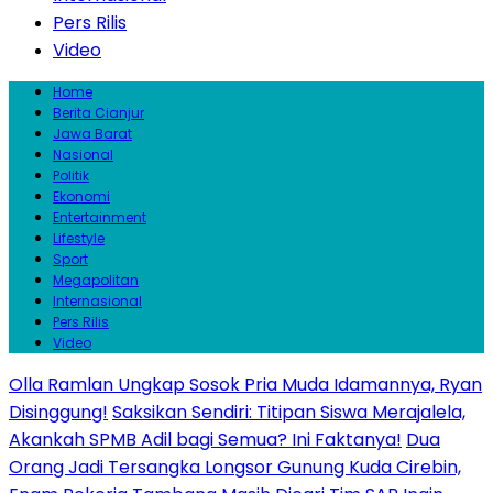
Pers Rilis
Video
Home
Berita Cianjur
Jawa Barat
Nasional
Politik
Ekonomi
Entertainment
Lifestyle
Sport
Megapolitan
Internasional
Pers Rilis
Video
Olla Ramlan Ungkap Sosok Pria Muda Idamannya, Ryan
Disinggung!
Saksikan Sendiri: Titipan Siswa Merajalela,
Akankah SPMB Adil bagi Semua? Ini Faktanya!
Dua
Orang Jadi Tersangka Longsor Gunung Kuda Cirebin,