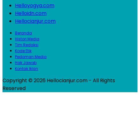
Helloyogya.com
Helloidn.com
Hellocianjur.com
Beranda
Histori Media
Tim Redaksi
Kode Etik
Pedoman Media
Hak Jawab
Kontak Iklan
Copyright © 2026 Hellocianjur.com - All Rights
Reserved