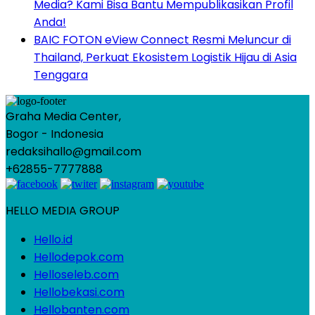
Media? Kami Bisa Bantu Mempublikasikan Profil
Anda!
BAIC FOTON eView Connect Resmi Meluncur di
Thailand, Perkuat Ekosistem Logistik Hijau di Asia
Tenggara
Graha Media Center,
Bogor - Indonesia
redaksihallo@gmail.com
+62855-7777888
HELLO MEDIA GROUP
Hello.id
Hellodepok.com
Helloseleb.com
Hellobekasi.com
Hellobanten.com