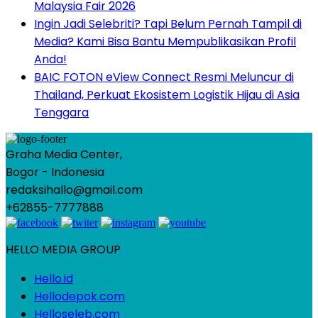
Malaysia Fair 2026
Ingin Jadi Selebriti? Tapi Belum Pernah Tampil di
Media? Kami Bisa Bantu Mempublikasikan Profil
Anda!
BAIC FOTON eView Connect Resmi Meluncur di
Thailand, Perkuat Ekosistem Logistik Hijau di Asia
Tenggara
Graha Media Center,
Bogor - Indonesia
redaksihallo@gmail.com
+62855-7777888
HELLO MEDIA GROUP
Hello.id
Hellodepok.com
Helloseleb.com