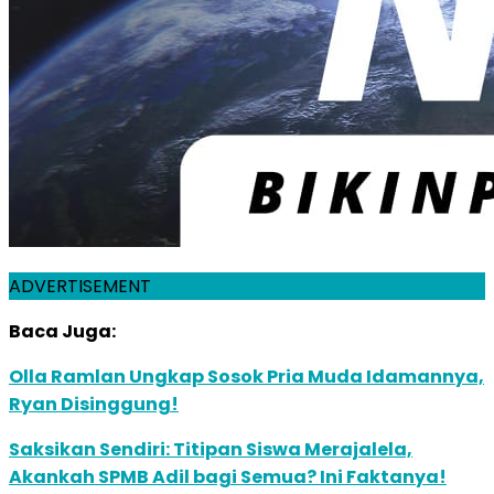
ADVERTISEMENT
Baca Juga:
Olla Ramlan Ungkap Sosok Pria Muda Idamannya,
Ryan Disinggung!
Saksikan Sendiri: Titipan Siswa Merajalela,
Akankah SPMB Adil bagi Semua? Ini Faktanya!