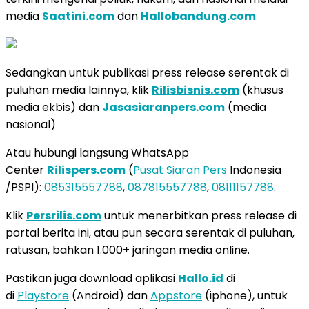
media
Saatini.com
dan
Hallobandung.com
Sedangkan untuk publikasi press release serentak di
puluhan media lainnya, klik
Rilisbisnis.com
(khusus
media ekbis) dan
Jasasiaranpers.com
(media
nasional)
Atau hubungi langsung WhatsApp
Center
Rilispers.com
(
Pusat Siaran Pers
Indonesia
/PSPI):
085315557788
,
087815557788
,
08111157788
.
Klik
Persrilis.com
untuk menerbitkan press release di
portal berita ini, atau pun secara serentak di puluhan,
ratusan, bahkan 1.000+ jaringan media online.
Pastikan juga download aplikasi
Hallo.id
di
di
Playstore
(Android) dan
Appstore
(iphone), untuk