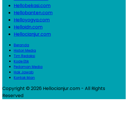
Hellobekasi.com
Hellobanten.com
Helloyogya.com
Helloidn.com
Hellocianjur.com
Beranda
Histori Media
Tim Redaksi
Kode Etik
Pedoman Media
Hak Jawab
Kontak Iklan
Copyright © 2026 Hellocianjur.com - All Rights
Reserved