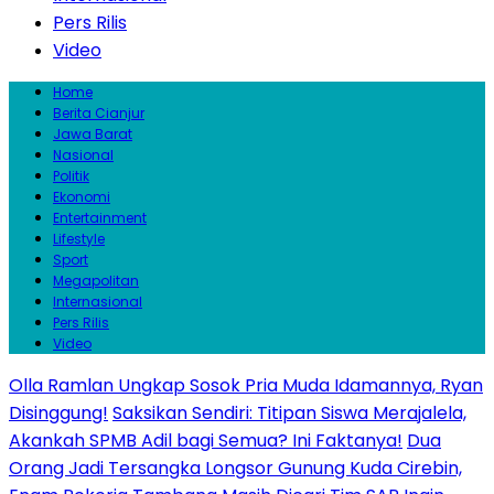
Pers Rilis
Video
Home
Berita Cianjur
Jawa Barat
Nasional
Politik
Ekonomi
Entertainment
Lifestyle
Sport
Megapolitan
Internasional
Pers Rilis
Video
Olla Ramlan Ungkap Sosok Pria Muda Idamannya, Ryan
Disinggung!
Saksikan Sendiri: Titipan Siswa Merajalela,
Akankah SPMB Adil bagi Semua? Ini Faktanya!
Dua
Orang Jadi Tersangka Longsor Gunung Kuda Cirebin,