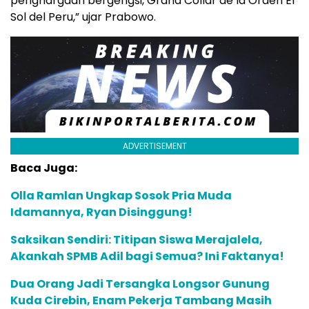
penghargaan bergengsi, Grand Collar de la Orden El
Sol del Peru,” ujar Prabowo.
ADVERTISEMENT
Baca Juga:
Olla Ramlan Ungkap Sosok Pria Muda
Idamannya, Ryan Disinggung!
Saksikan Sendiri: Titipan Siswa Merajalela,
Akankah SPMB Adil bagi Semua? Ini Faktanya!
Dua Orang Jadi Tersangka Longsor Gunung
Kuda Cirebin, Enam Pekerja Tambang Masih