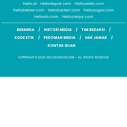
Hello.id
Hellodepok.com
Helloseleb.com
Hellobekasi.com
Hellobanten.com
Helloyogya.com
Helloidn.com
Hellocianjur.com
BERANDA
HISTORI MEDIA
TIM REDAKSI
KODE ETIK
PEDOMAN MEDIA
HAK JAWAB
KONTAK IKLAN
COPYRIGHT © 2026 HELLOCIANJUR.COM - ALL RIGHTS RESERVED