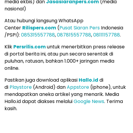
media ekbis) dan
Jasasiaranpers.com
(media
nasional)
Atau hubungi langsung WhatsApp
Center
Rilispers.com
(
Pusat Siaran Pers
Indonesia
/PSPI):
085315557788
,
087815557788
,
08111157788
.
Klik
Persrilis.com
untuk menerbitkan press release
di portal berita ini, atau pun secara serentak di
puluhan, ratusan, bahkan 1.000+ jaringan media
online.
Pastikan juga download aplikasi
Hallo.id
di
di
Playstore
(Android) dan
Appstore
(iphone), untuk
mendapatkan aneka artikel yang menarik. Media
Hallo.id dapat diakses melalui
Google News
. Terima
kasih.