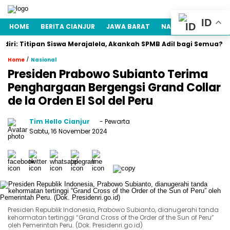
ID
HOME
BERITA CIANJUR
JAWA BARAT
NASIONAL
POLITI
itipan Siswa Merajalela, Akankah SPMB Adil bagi Semua? Ini Fakta
/
Home
Nasional
Presiden Prabowo Subianto Terima
Penghargaan Bergengsi Grand Collar
de la Orden El Sol del Peru
Tim Hello Cianjur
- Pewarta
Sabtu, 16 November 2024
Presiden Republik Indonesia, Prabowo Subianto, dianugerahi tanda
kehormatan tertinggi “Grand Cross of the Order of the Sun of Peru”
oleh Pemerintah Peru. (Dok. Presidenri.go.id)