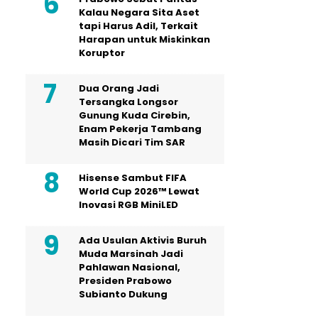
Kalau Negara Sita Aset
tapi Harus Adil, Terkait
Harapan untuk Miskinkan
Koruptor
Dua Orang Jadi
Tersangka Longsor
Gunung Kuda Cirebin,
Enam Pekerja Tambang
Masih Dicari Tim SAR
Hisense Sambut FIFA
World Cup 2026™ Lewat
Inovasi RGB MiniLED
Ada Usulan Aktivis Buruh
Muda Marsinah Jadi
Pahlawan Nasional,
Presiden Prabowo
Subianto Dukung