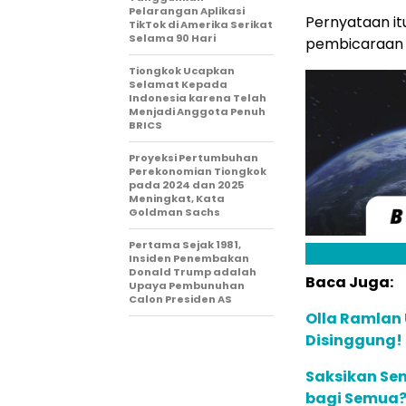
Pelarangan Aplikasi
Pernyataan it
TikTok di Amerika Serikat
Selama 90 Hari
pembicaraan d
Tiongkok Ucapkan
Selamat Kepada
Indonesia karena Telah
Menjadi Anggota Penuh
BRICS
Proyeksi Pertumbuhan
Perekonomian Tiongkok
pada 2024 dan 2025
Meningkat, Kata
Goldman Sachs
Pertama Sejak 1981,
Insiden Penembakan
Donald Trump adalah
Baca Juga:
Upaya Pembunuhan
Calon Presiden AS
Olla Ramlan
Disinggung!
Saksikan Sen
bagi Semua? 