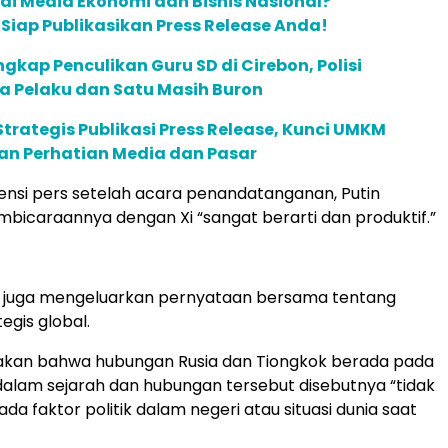
 di Media Ekonomi dan Bisnis Nasional?
m Siap Publikasikan Press Release Anda!
ngkap Penculikan Guru SD di Cirebon, Polisi
a Pelaku dan Satu Masih Buron
trategis Publikasi Press Release, Kunci UMKM
 Perhatian Media dan Pasar
nsi pers setelah acara penandatanganan, Putin
icaraannya dengan Xi “sangat berarti dan produktif.”
 juga mengeluarkan pernyataan bersama tentang
tegis global.
akan bahwa hubungan Rusia dan Tiongkok berada pada
i dalam sejarah dan hubungan tersebut disebutnya “tidak
a faktor politik dalam negeri atau situasi dunia saat