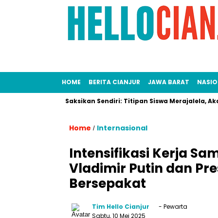
HOME
BERITA CIANJUR
JAWA BARAT
NASIO
gung!
Saksikan Sendiri: Titipan Siswa Merajalela, Akankah S
Home
Internasional
/
Intensifikasi Kerja Sa
Vladimir Putin dan Pre
Bersepakat
Tim Hello Cianjur
- Pewarta
Sabtu, 10 Mei 2025