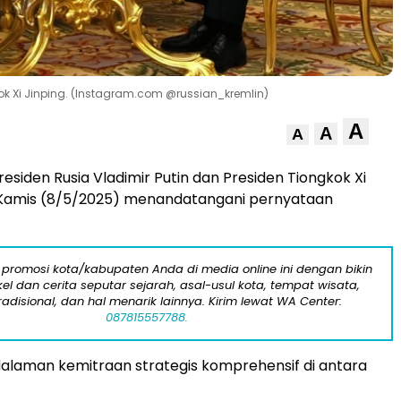
kok Xi Jinping. (Instagram.com @russian_kremlin)
A
A
A
residen Rusia Vladimir Putin dan Presiden Tiongkok Xi
 Kamis (8/5/2025) menandatangani pernyataan
 promosi kota/kabupaten Anda di media online ini dengan bikin
kel dan cerita seputar sejarah, asal-usul kota, tempat wisata,
tradisional, dan hal menarik lainnya. Kirim lewat WA Center:
087815557788.
alaman kemitraan strategis komprehensif di antara
.