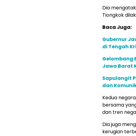
Dia mengatak
Tiongkok dila
Baca Juga:
Gubernur Jaw
di Tengah Kri
Gelombang B
Jawa Barat 
Sapulangit P
dan Komunik
Kedua negara
bersama yang 
dan tren negat
Dia juga meng
kerugian terb