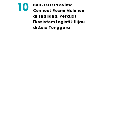
BAIC FOTON eView
Connect Resmi Meluncur
di Thailand, Perkuat
Ekosistem Logistik Hijau
di Asia Tenggara