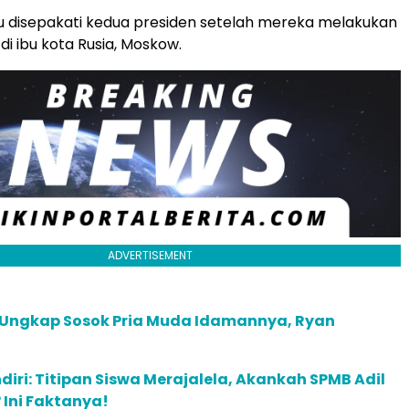
u disepakati kedua presiden setelah mereka melakukan
i ibu kota Rusia, Moskow.
ADVERTISEMENT
 Ungkap Sosok Pria Muda Idamannya, Ryan
diri: Titipan Siswa Merajalela, Akankah SPMB Adil
Ini Faktanya!