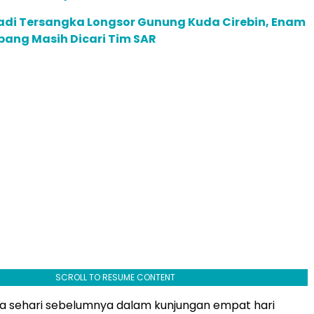
adi Tersangka Longsor Gunung Kuda Cirebin, Enam
bang Masih Dicari Tim SAR
SCROLL TO RESUME CONTENT
iba sehari sebelumnya dalam kunjungan empat hari