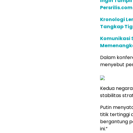
Ingin Tampil
Persrilis.co
Kronologi Le
Tangkap Tig
Komunikasi S
Memenangkan
Dalam konfere
menyebut pemb
Kedua negara
stabilitas stra
Putin menyat
titik tertingg
bergantung pad
ini.”