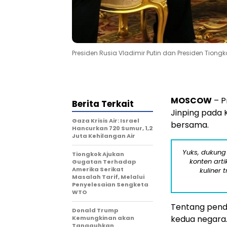
Presiden Rusia Vladimir Putin dan Presiden Tiong
MOSCOW
– P
Berita Terkait
Jinping pada
Gaza Krisis Air: Israel
bersama.
Hancurkan 720 Sumur, 1,2
Juta Kehilangan Air
Yuks, dukung
Tiongkok Ajukan
konten arti
Gugatan Terhadap
Amerika Serikat
kuliner 
Masalah Tarif, Melalui
Penyelesaian Sengketa
WTO
Tentang pend
Donald Trump
kedua negara
Kemungkinan akan
Tangguhkan