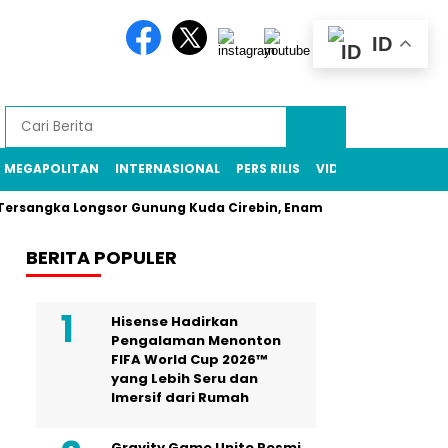
ID
MEGAPOLITAN
INTERNASIONAL
PERS RILIS
VIDEO
a Longsor Gunung Kuda Cirebin, Enam Pekerja Tambang Masih Di
BERITA POPULER
Hisense Hadirkan
Pengalaman Menonton
FIFA World Cup 2026™
yang Lebih Seru dan
Imersif dari Rumah
Gravity Game Unite Resmi