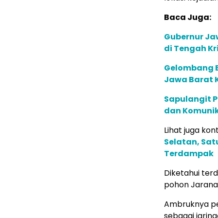
Baca Juga:
Gubernur Jaw
di Tengah Kri
Gelombang B
Jawa Barat 
Sapulangit P
dan Komunik
Lihat juga kont
Selatan, Sa
Terdampak
Diketahui ter
pohon Jarana
Ambruknya pep
sebagai jarin