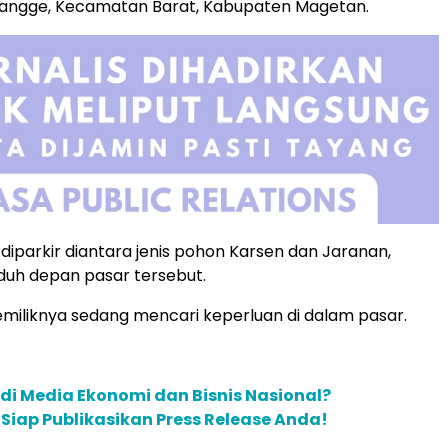
Mangge, Kecamatan Barat, Kabupaten Magetan.
 diparkir diantara jenis pohon Karsen dan Jaranan,
duh depan pasar tersebut.
iliknya sedang mencari keperluan di dalam pasar.
 di Media Ekonomi dan Bisnis Nasional?
m Siap Publikasikan Press Release Anda!