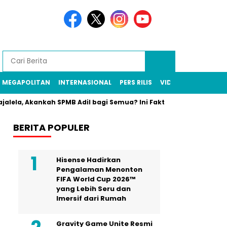
MEGAPOLITAN
INTERNASIONAL
PERS RILIS
VIDEO
rajalela, Akankah SPMB Adil bagi Semua? Ini Faktanya!
Dua O
BERITA POPULER
Hisense Hadirkan
Pengalaman Menonton
FIFA World Cup 2026™
yang Lebih Seru dan
Imersif dari Rumah
Gravity Game Unite Resmi