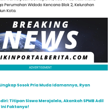
ga Perumahan Widodo Kencana Blok 2, Kelurahan
un Kota.
ADVERTISEMENT
 Ungkap Sosok Pria Muda Idamannya, Ryan
diri: Titipan Siswa Merajalela, Akankah SPMB Adil
Ini Faktanya!