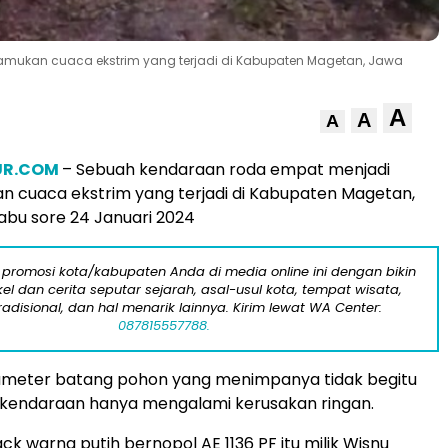
mukan cuaca ekstrim yang terjadi di Kabupaten Magetan, Jawa
A
A
A
UR.COM
– Sebuah kendaraan roda empat menjadi
 cuaca ekstrim yang terjadi di Kabupaten Magetan,
abu sore 24 Januari 2024
 promosi kota/kabupaten Anda di media online ini dengan bikin
kel dan cerita seputar sejarah, asal-usul kota, tempat wisata,
tradisional, dan hal menarik lainnya. Kirim lewat WA Center:
087815557788.
iameter batang pohon yang menimpanya tidak begitu
 kendaraan hanya mengalami kerusakan ringan.
ck warna putih bernopol AE 1136 PF itu milik Wisnu