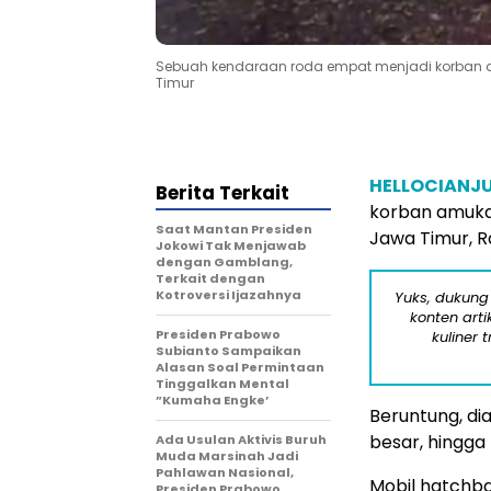
Sebuah kendaraan roda empat menjadi korban a
Timur
HELLOCIANJ
Berita Terkait
korban amukan
Saat Mantan Presiden
Jawa Timur, R
Jokowi Tak Menjawab
dengan Gamblang,
Terkait dengan
Kotroversi Ijazahnya
Yuks, dukung
konten arti
Presiden Prabowo
kuliner 
Subianto Sampaikan
Alasan Soal Permintaan
Tinggalkan Mental
”Kumaha Engke’
Beruntung, d
besar, hingga
Ada Usulan Aktivis Buruh
Muda Marsinah Jadi
Pahlawan Nasional,
Mobil hatchba
Presiden Prabowo