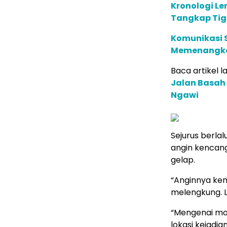
Kronologi Le
Tangkap Tig
Komunikasi S
Memenangkan
Baca artikel la
Jalan Basah
Ngawi
Sejurus berlal
angin kencang
gelap.
“Anginnya ken
melengkung. L
“Mengenai mob
lokasi kejadian