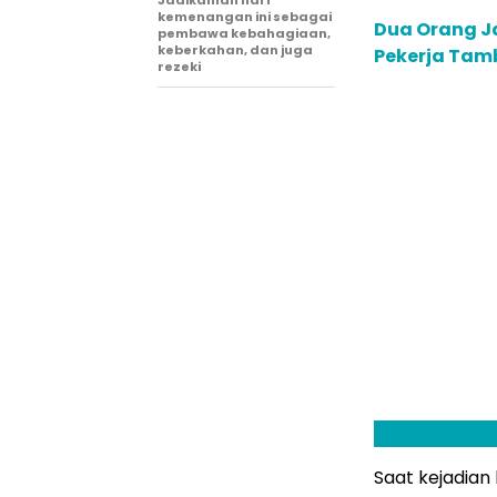
kemenangan ini sebagai
Dua Orang J
pembawa kebahagiaan,
keberkahan, dan juga
Pekerja Tam
rezeki
Saat kejadia