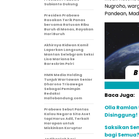
Subianto Dukung
Nugroho, war
Pandean, Madi
Presiden Prabowo
Rasakan Terik Panas
bersama Ratusan Ribu
Buruh di Monas, Rayakan
Hari Buruh
Akhirnya Ridwan Kamil
Laporkan Langsung
Mantan Selebgram Seksi
Lisa Mariana ke
Bareskrim Polri
HMN Media Holding
Tunjuk Wartawan Senior
Dharono Trisawego
Sebagai Pemimpin
Redaksi
Baca Juga:
Hallobandung.com
Olla Ramlan
Prabowo Sebut Pantas
Kalau Negara Sita Aset
Disinggung!
tapi Harus Adil, Terkait
Harapan untuk
Saksikan Sen
Miskinkan Koruptor
bagi Semua? 
Jadikanlah hari