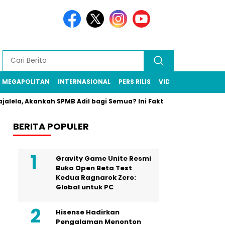
MEGAPOLITAN
INTERNASIONAL
PERS RILIS
VIDEO
rajalela, Akankah SPMB Adil bagi Semua? Ini Faktanya!
Dua O
BERITA POPULER
Gravity Game Unite Resmi
Buka Open Beta Test
Kedua Ragnarok Zero:
Global untuk PC
Hisense Hadirkan
Pengalaman Menonton