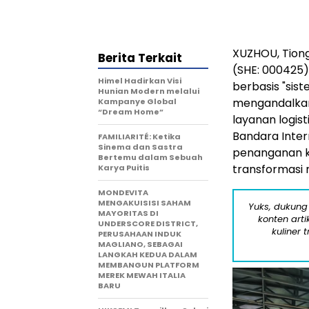
XUZHOU, Tion
Berita Terkait
(SHE: 000425)
Himel Hadirkan Visi
berbasis "sis
Hunian Modern melalui
mengandalkan
Kampanye Global
“Dream Home”
layanan logist
Bandara Inter
FAMILIARITÉ: Ketika
Sinema dan Sastra
penanganan k
Bertemu dalam Sebuah
transformasi 
Karya Puitis
MONDEVITA
MENGAKUISISI SAHAM
Yuks, dukung
MAYORITAS DI
konten arti
UNDERSCORE DISTRICT,
kuliner 
PERUSAHAAN INDUK
MAGLIANO, SEBAGAI
LANGKAH KEDUA DALAM
MEMBANGUN PLATFORM
MEREK MEWAH ITALIA
BARU