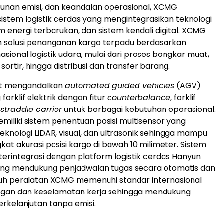
unan emisi, dan keandalan operasional, XCMG
tem logistik cerdas yang mengintegrasikan teknologi
m energi terbarukan, dan sistem kendali digital. XCMG
 solusi penanganan kargo terpadu berdasarkan
asional logistik udara, mulai dari proses bongkar muat,
ortir, hingga distribusi dan transfer barang.
but mengandalkan
automated guided vehicles
(AGV)
forklif elektrik dengan fitur
counterbalance
, forklif
a
straddle carrier
untuk berbagai kebutuhan operasional.
liki sistem penentuan posisi multisensor yang
nologi LiDAR, visual, dan ultrasonik sehingga mampu
at akurasi posisi kargo di bawah 10 milimeter. Sistem
 terintegrasi dengan platform logistik cerdas Hanyun
ang mendukung penjadwalan tugas secara otomatis dan
ruh peralatan XCMG memenuhi standar internasional
ungan dan keselamatan kerja sehingga mendukung
erkelanjutan tanpa emisi.