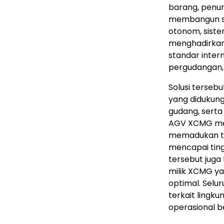
barang, penur
membangun sis
otonom, siste
menghadirkan
standar intern
pergudangan, s
Solusi terse
yang didukung 
gudang, sert
AGV XCMG memi
memadukan tek
mencapai tingk
tersebut juga
milik XCMG y
optimal. Selu
terkait lingk
operasional b