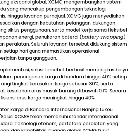
ung ekspansi global, XCMG mengembangkan sistem
adu yang mencakup pengembangan teknologi,
snis, hingga layanan purnajual. XCMG juga menyediakan
isesuaikan dengan kebutuhan pelanggan, dukungan
ang siklus penggunaan, serta model kerja sama fleksibel
mpanan energi, penukaran baterai (
battery swapping
),
 peralatan. Seluruh layanan tersebut didukung sistem
m setiap hari guna memastikan operasional
berjalan tanpa gangguan.
implementasi, solusi tersebut berhasil memangkas biaya
dalam penanganan kargo di bandara hingga 40% setiap
angi tingkat kerusakan kargo sebesar 80%, serta
at kesalahan arus masuk barang di bawah 0,1%. Secara
efisiensi arus kargo meningkat hingga 40%.
tor kargo di Bandara Internasional Nanjing Lukou
Solusi XCMG telah memenuhi standar internasional
 udara. Teknologi otonom, portofolio peralatan yang
gan, dan kapabilitas layanan global XCMG turut