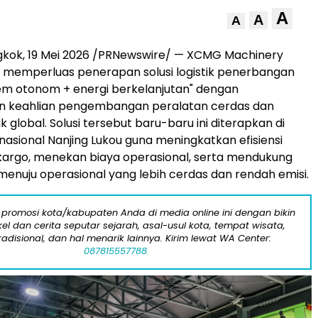
A
A
A
gkok, 19 Mei 2026 /PRNewswire/ — XCMG Machinery
 memperluas penerapan solusi logistik penerbangan
tem otonom + energi berkelanjutan" dengan
 keahlian pengembangan peralatan cerdas dan
ik global. Solusi tersebut baru-baru ini diterapkan di
nasional Nanjing Lukou guna meningkatkan efisiensi
argo, menekan biaya operasional, serta mendukung
menuju operasional yang lebih cerdas dan rendah emisi.
 promosi kota/kabupaten Anda di media online ini dengan bikin
kel dan cerita seputar sejarah, asal-usul kota, tempat wisata,
tradisional, dan hal menarik lainnya. Kirim lewat WA Center:
087815557788.