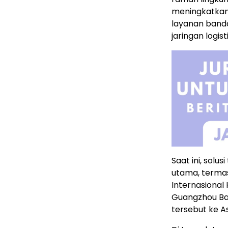
meningkatkan e
layanan banda
jaringan logis
Saat ini, solu
utama, termas
Internasional
Guangzhou Bai
tersebut ke A