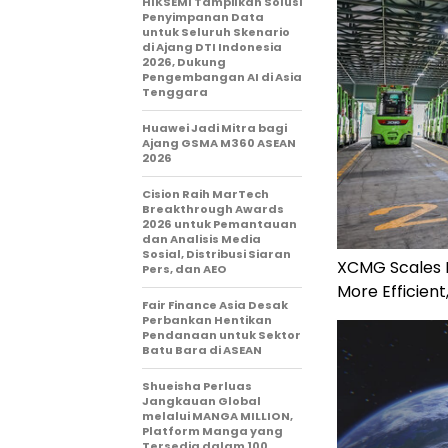
HIKSEMI Tampilkan Solusi
Penyimpanan Data
untuk Seluruh Skenario
di Ajang DTI Indonesia
2026, Dukung
Pengembangan AI di Asia
Tenggara
Huawei Jadi Mitra bagi
Ajang GSMA M360 ASEAN
2026
Cision Raih MarTech
Breakthrough Awards
2026 untuk Pemantauan
dan Analisis Media
Sosial, Distribusi Siaran
XCMG Scales De
Pers, dan AEO
More Efficien
Fair Finance Asia Desak
Perbankan Hentikan
Pendanaan untuk Sektor
Batu Bara di ASEAN
Shueisha Perluas
Jangkauan Global
melalui MANGA MILLION,
Platform Manga yang
Tersedia dalam 100