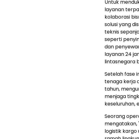
Untuk menduk
layanan terp
kolaborasi bi
solusi yang d
teknis sepanj
seperti penyi
dan penyewaan
layanan 24 ja
lintasnegara 
Setelah fase 
tenaga kerja 
tahun, mengur
menjaga tingk
keseluruhan, 
Seorang opera
mengatakan, "
logistik kargo
ramah lingkun