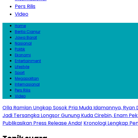
Pers Rilis
Video
Home
Berita Cianjur
Jawa Barat
Nasional
Politik
Ekonomi
Entertainment
Lifestyle
Sport
Megapolitan
Internasional
Pers Rilis
Video
Olla Ramlan Ungkap Sosok Pria Muda Idamannya, Ryan D
Jadi Tersangka Longsor Gunung Kuda Cirebin, Enam Pek
Publikasikan Press Release Anda!
Kronologi Lengkap Penc