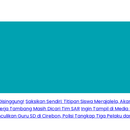
isinggung!
Saksikan Sendiri: Titipan Siswa Merajalela, A
erja Tambang Masih Dicari Tim SAR
Ingin Tampil di Media
ulikan Guru SD di Cirebon, Polisi Tangkap Tiga Pelaku da