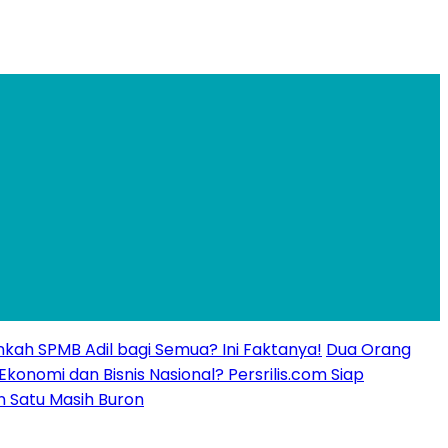
kankah SPMB Adil bagi Semua? Ini Faktanya!
Dua Orang
 Ekonomi dan Bisnis Nasional? Persrilis.com Siap
n Satu Masih Buron