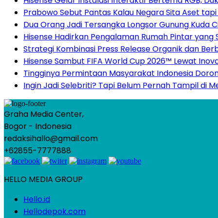
Hisense Gelar Instalasi Interaktif Bertema RGB, D
Prabowo Sebut Pantas Kalau Negara Sita Aset tapi 
Dua Orang Jadi Tersangka Longsor Gunung Kuda Ci
Hisense Hadirkan Pengalaman Rumah Pintar yang
Strategi Kombinasi Press Release Organik dan Berb
Hisense Sambut FIFA World Cup 2026™ Lewat Inova
Tingginya Permintaan Masyarakat Indonesia Doron
Ingin Jadi Selebriti? Tapi Belum Pernah Tampil di 
Graha Media Center,
Bogor - Indonesia
redaksihallo@gmail.com
+62855-7777888
HELLO MEDIA GROUP
Hello.id
Hellodepok.com