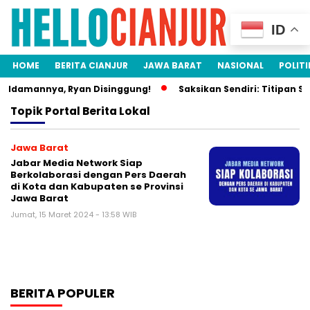
ID
HOME
BERITA CIANJUR
JAWA BARAT
NASIONAL
POLITI
a Idamannya, Ryan Disinggung!
Saksikan Sendiri: Titipan Si
Topik
Portal Berita Lokal
Jawa Barat
Jabar Media Network Siap
Berkolaborasi dengan Pers Daerah
di Kota dan Kabupaten se Provinsi
Jawa Barat
Jumat, 15 Maret 2024 - 13:58 WIB
BERITA POPULER