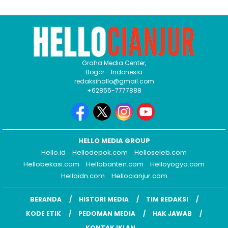
Graha Media Center,
Bogor - Indonesia
redaksihallo@gmail.com
+62855-7777888
HELLO MEDIA GROUP
Hello.id
Hellodepok.com
Helloseleb.com
Hellobekasi.com
Hellobanten.com
Helloyogya.com
Helloidn.com
Hellocianjur.com
BERANDA
HISTORI MEDIA
TIM REDAKSI
KODE ETIK
PEDOMAN MEDIA
HAK JAWAB
KONTAK IKLAN