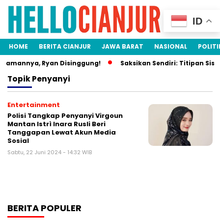
ID
HOME
BERITA CIANJUR
JAWA BARAT
NASIONAL
POLITI
Idamannya, Ryan Disinggung!
Saksikan Sendiri: Titipan Sisw
Topik
Penyanyi
Entertainment
Polisi Tangkap Penyanyi Virgoun
Mantan Istrì Inara Rusli Beri
Tanggapan Lewat Akun Media
Sosial
Sabtu, 22 Juni 2024 - 14:32 WIB
BERITA POPULER