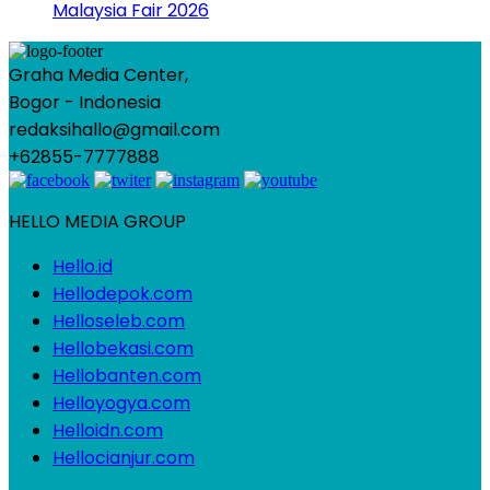
Malaysia Fair 2026
Graha Media Center,
Bogor - Indonesia
redaksihallo@gmail.com
+62855-7777888
HELLO MEDIA GROUP
Hello.id
Hellodepok.com
Helloseleb.com
Hellobekasi.com
Hellobanten.com
Helloyogya.com
Helloidn.com
Hellocianjur.com