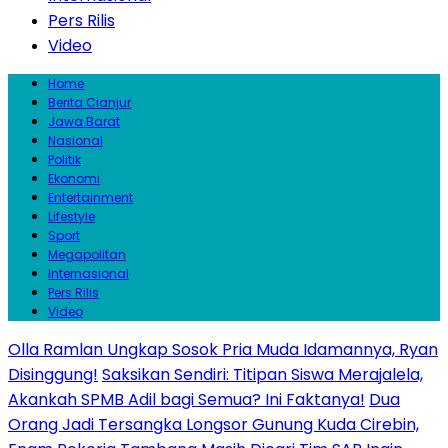
Pers Rilis
Video
Home
Berita Cianjur
Jawa Barat
Nasional
Politik
Ekonomi
Entertainment
Lifestyle
Sport
Megapolitan
Internasional
Pers Rilis
Video
Olla Ramlan Ungkap Sosok Pria Muda Idamannya, Ryan
Disinggung!
Saksikan Sendiri: Titipan Siswa Merajalela,
Akankah SPMB Adil bagi Semua? Ini Faktanya!
Dua
Orang Jadi Tersangka Longsor Gunung Kuda Cirebin,