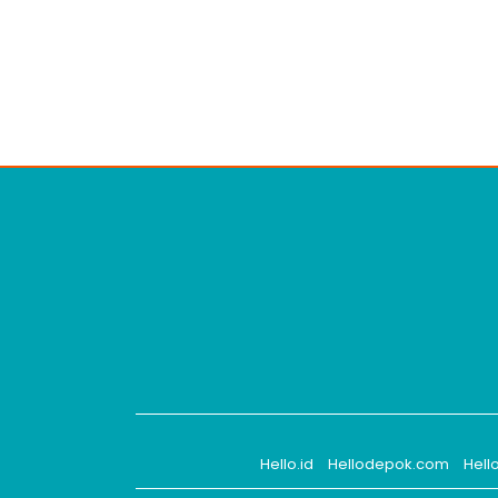
Hello.id
Hellodepok.com
Hell