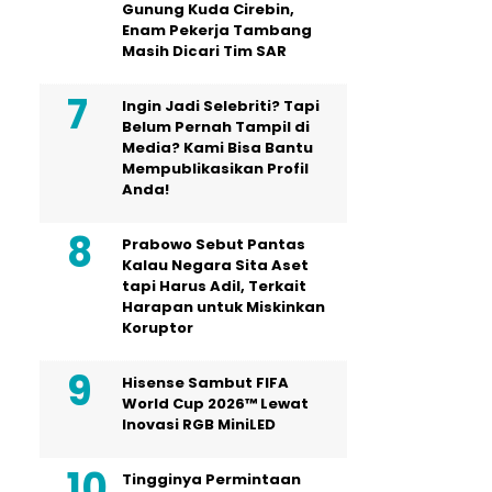
Gunung Kuda Cirebin,
Enam Pekerja Tambang
Masih Dicari Tim SAR
Ingin Jadi Selebriti? Tapi
Belum Pernah Tampil di
Media? Kami Bisa Bantu
Mempublikasikan Profil
Anda!
Prabowo Sebut Pantas
Kalau Negara Sita Aset
tapi Harus Adil, Terkait
Harapan untuk Miskinkan
Koruptor
Hisense Sambut FIFA
World Cup 2026™ Lewat
Inovasi RGB MiniLED
Tingginya Permintaan