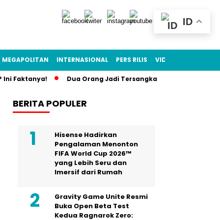
ID
MEGAPOLITAN
INTERNASIONAL
PERS RILIS
VIDEO
ni Faktanya!
Dua Orang Jadi Tersangka Longsor Gunung Kuda
BERITA POPULER
Hisense Hadirkan
Pengalaman Menonton
FIFA World Cup 2026™
yang Lebih Seru dan
Imersif dari Rumah
Gravity Game Unite Resmi
Buka Open Beta Test
Kedua Ragnarok Zero: