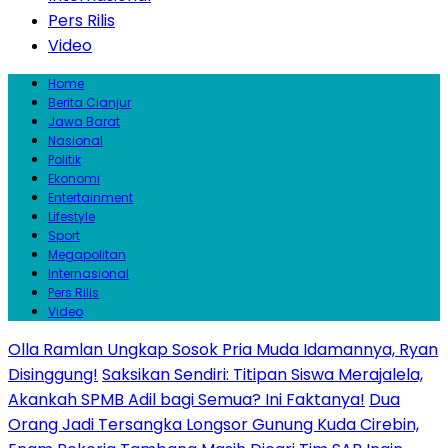
Pers Rilis
Video
Home
Berita Cianjur
Jawa Barat
Nasional
Politik
Ekonomi
Entertainment
Lifestyle
Sport
Megapolitan
Internasional
Pers Rilis
Video
Olla Ramlan Ungkap Sosok Pria Muda Idamannya, Ryan
Disinggung!
Saksikan Sendiri: Titipan Siswa Merajalela,
Akankah SPMB Adil bagi Semua? Ini Faktanya!
Dua
Orang Jadi Tersangka Longsor Gunung Kuda Cirebin,