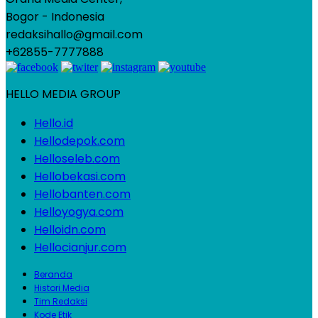
Bogor - Indonesia
redaksihallo@gmail.com
+62855-7777888
HELLO MEDIA GROUP
Hello.id
Hellodepok.com
Helloseleb.com
Hellobekasi.com
Hellobanten.com
Helloyogya.com
Helloidn.com
Hellocianjur.com
Beranda
Histori Media
Tim Redaksi
Kode Etik