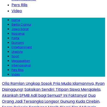
Pers Rilis
Video
Home
Berita Cianjur
Jawa Barat
Nasional
Politik
Ekonomi
Entertainment
Lifestyle
Sport
Megapolitan
Internasional
Pers Rilis
Video
Olla Ramlan Ungkap Sosok Pria Muda Idamannya, Ryan
Disinggung!
Saksikan Sendiri: Titipan Siswa Merajalela,
Akankah SPMB Adil bagi Semua? Ini Faktanya!
Dua
Orang Jadi Tersangka Longsor Gunung Kuda Cirebin,