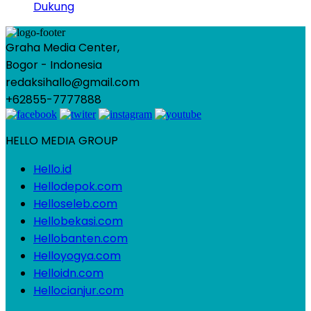
Dukung
Graha Media Center,
Bogor - Indonesia
redaksihallo@gmail.com
+62855-7777888
HELLO MEDIA GROUP
Hello.id
Hellodepok.com
Helloseleb.com
Hellobekasi.com
Hellobanten.com
Helloyogya.com
Helloidn.com
Hellocianjur.com