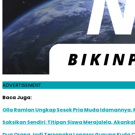
ADVERTISEMENT
Baca Juga:
Olla Ramlan Ungkap Sosok Pria Muda Idamannya, 
Saksikan Sendiri: Titipan Siswa Merajalela, Akank
Dua Orang Jadi Tersangka Longsor Gunung Kuda Ci