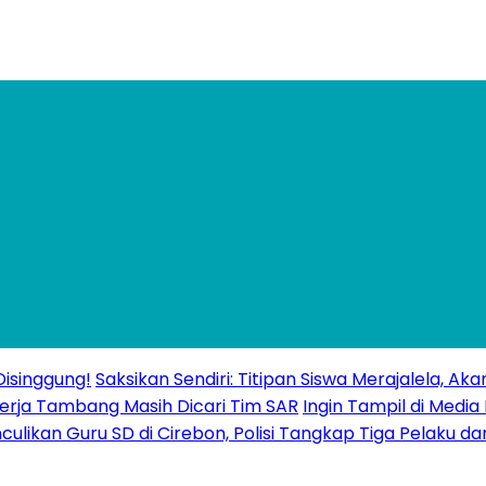
isinggung!
Saksikan Sendiri: Titipan Siswa Merajalela, A
erja Tambang Masih Dicari Tim SAR
Ingin Tampil di Media
ulikan Guru SD di Cirebon, Polisi Tangkap Tiga Pelaku da