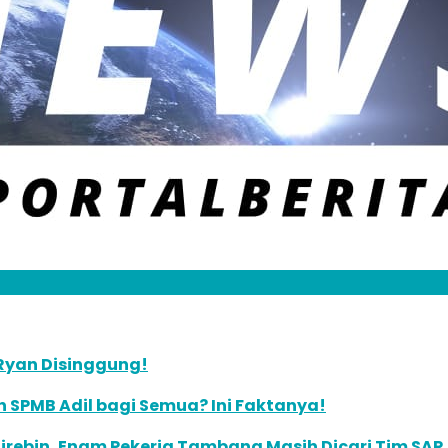
Ryan Disinggung!
ah SPMB Adil bagi Semua? Ini Faktanya!
rebin, Enam Pekerja Tambang Masih Dicari Tim SAR