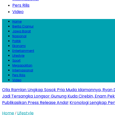
Pers Rilis
Video
Home
Berita Cianjur
Jawa Barat
Nasional
Politik
Ekonomi
Entertainment
Lifestyle
Sport
Megapolitan
Internasional
Pers Rilis
Video
Olla Ramlan Ungkap Sosok Pria Muda Idamannya, Ryan D
Jadi Tersangka Longsor Gunung Kuda Cirebin, Enam Pek
Publikasikan Press Release Anda!
Kronologi Lengkap Penc
Home
Lifestyle
/