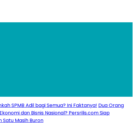
kankah SPMB Adil bagi Semua? Ini Faktanya!
Dua Orang
 Ekonomi dan Bisnis Nasional? Persrilis.com Siap
n Satu Masih Buron