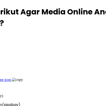
rikut Agar Media Online A
n?
om/pixabay)