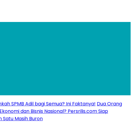
kankah SPMB Adil bagi Semua? Ini Faktanya!
Dua Orang
 Ekonomi dan Bisnis Nasional? Persrilis.com Siap
n Satu Masih Buron