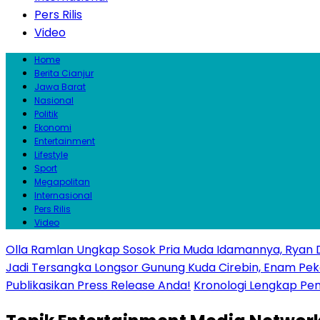
Pers Rilis
Video
Home
Berita Cianjur
Jawa Barat
Nasional
Politik
Ekonomi
Entertainment
Lifestyle
Sport
Megapolitan
Internasional
Pers Rilis
Video
Olla Ramlan Ungkap Sosok Pria Muda Idamannya, Ryan D
Jadi Tersangka Longsor Gunung Kuda Cirebin, Enam Pek
Publikasikan Press Release Anda!
Kronologi Lengkap Penc