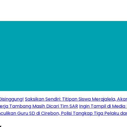
isinggung!
Saksikan Sendiri: Titipan Siswa Merajalela, A
erja Tambang Masih Dicari Tim SAR
Ingin Tampil di Media
ulikan Guru SD di Cirebon, Polisi Tangkap Tiga Pelaku da