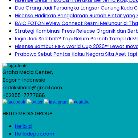
Hisense Gelar Instalasi Interaktif Bertema RGB, D
Dua Orang Jadi Tersangka Longsor Gunung Kuda Ci
Hisense Hadirkan Pengalaman Rumah Pintar yang
BAIC FOTON eView Connect Resmi Meluncur di Thaila
Strategi Kombinasi Press Release Organik dan Berb
Ingin Jadi Selebriti? Tapi Belum Pernah Tampil di 
Hisense Sambut FIFA World Cup 2026™ Lewat Inova
Prabowo Sebut Pantas Kalau Negara Sita Aset tapi 
Graha Media Center,
Bogor - Indonesia
redaksihallo@gmail.com
+62855-7777888
HELLO MEDIA GROUP
Hello.id
Hellodepok.com