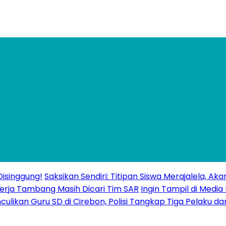
isinggung!
Saksikan Sendiri: Titipan Siswa Merajalela, A
erja Tambang Masih Dicari Tim SAR
Ingin Tampil di Media
ulikan Guru SD di Cirebon, Polisi Tangkap Tiga Pelaku da