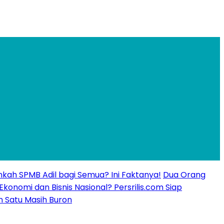
kankah SPMB Adil bagi Semua? Ini Faktanya!
Dua Orang
 Ekonomi dan Bisnis Nasional? Persrilis.com Siap
n Satu Masih Buron