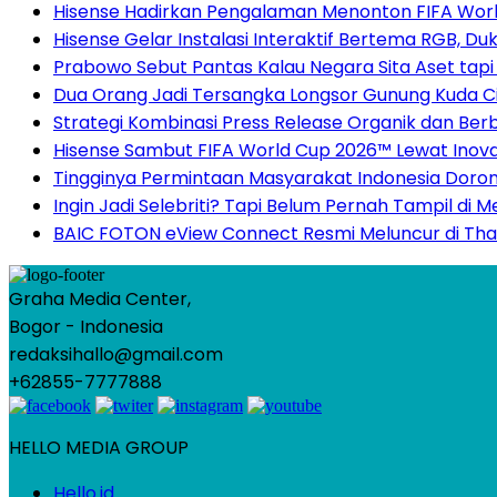
Hisense Hadirkan Pengalaman Menonton FIFA World
Hisense Gelar Instalasi Interaktif Bertema RGB, D
Prabowo Sebut Pantas Kalau Negara Sita Aset tapi 
Dua Orang Jadi Tersangka Longsor Gunung Kuda Ci
Strategi Kombinasi Press Release Organik dan Berb
Hisense Sambut FIFA World Cup 2026™ Lewat Inova
Tingginya Permintaan Masyarakat Indonesia Doron
Ingin Jadi Selebriti? Tapi Belum Pernah Tampil di 
BAIC FOTON eView Connect Resmi Meluncur di Thaila
Graha Media Center,
Bogor - Indonesia
redaksihallo@gmail.com
+62855-7777888
HELLO MEDIA GROUP
Hello.id