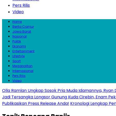
Pers Rilis
Video
Home
Berita Cianjur
Jawa Barat
Nasional
Politik
Ekonomi
Entertainment
Lifestyle
Sport
Megapolitan
Internasional
Pers Rilis
Video
Olla Ramlan Ungkap Sosok Pria Muda Idamannya, Ryan D
Jadi Tersangka Longsor Gunung Kuda Cirebin, Enam Pek
Publikasikan Press Release Anda!
Kronologi Lengkap Penc