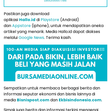
085315557788.
Pastikan juga download
aplikasi
Hallo.id
di
Playstore
(Android)
dan
Appstore
(iphone), untuk mendapatkan aneka
artikel yang menarik. Media Hallo.id dapat diakses
melalui
Google News
. Terima kasih.
Sempatkan untuk membaca berbagai berita dan
informasi seputar ekonomi dan bisnis lainnya di
media
Bisnispost.com
dan
Ekbisindonesia.com
.
Simak juga berita dan informasi terkini mengenai