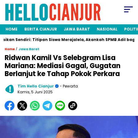
HOME
BERITA CIANJUR
JAWA BARAT
NASIONAL
POLITI
endiri: Titipan Siswa Merajalela, Akankah SPMB Adil bagi Semua? 
/
Home
Jawa Barat
Ridwan Kamil Vs Selebgram Lisa
Mariana: Mediasi Gagal, Gugatan
Berlanjut ke Tahap Pokok Perkara
Tim Hello Cianjur
- Pewarta
Kamis, 5 Juni 2025