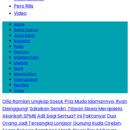
Pers Rilis
Video
Home
Berita Cianjur
Jawa Barat
Nasional
Politik
Ekonomi
Entertainment
Lifestyle
Sport
Megapolitan
Internasional
Pers Rilis
Video
Olla Ramlan Ungkap Sosok Pria Muda Idamannya, Ryan
Disinggung!
Saksikan Sendiri: Titipan Siswa Merajalela,
Akankah SPMB Adil bagi Semua? Ini Faktanya!
Dua
Orang Jadi Tersangka Longsor Gunung Kuda Cirebin,