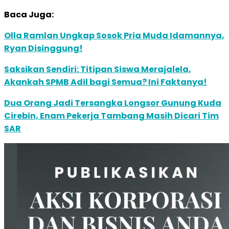
Baca Juga:
Olla Ramlan Ungkap Sosok Pria Muda Idamannya,
Ryan Disinggung!
Saksikan Sendiri: Titipan Siswa Merajalela,
Akankah SPMB Adil bagi Semua? Ini Faktanya!
Dua Orang Jadi Tersangka Longsor Gunung Kuda
Cirebin, Enam Pekerja Tambang Masih Dicari Tim
SAR