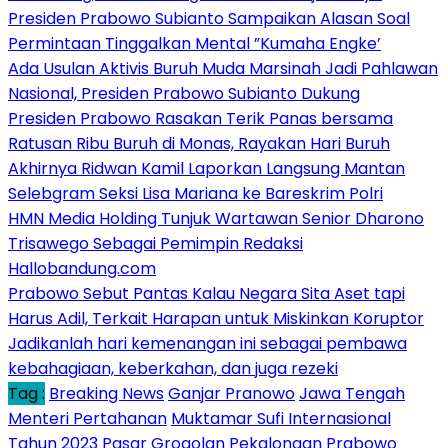
Presiden Prabowo Subianto Sampaikan Alasan Soal
Permintaan Tinggalkan Mental ”Kumaha Engke’
Ada Usulan Aktivis Buruh Muda Marsinah Jadi Pahlawan
Nasional, Presiden Prabowo Subianto Dukung
Presiden Prabowo Rasakan Terik Panas bersama
Ratusan Ribu Buruh di Monas, Rayakan Hari Buruh
Akhirnya Ridwan Kamil Laporkan Langsung Mantan
Selebgram Seksi Lisa Mariana ke Bareskrim Polri
HMN Media Holding Tunjuk Wartawan Senior Dharono
Trisawego Sebagai Pemimpin Redaksi
Hallobandung.com
Prabowo Sebut Pantas Kalau Negara Sita Aset tapi
Harus Adil, Terkait Harapan untuk Miskinkan Koruptor
Jadikanlah hari kemenangan ini sebagai pembawa
kebahagiaan, keberkahan, dan juga rezeki
Tag :
Breaking News
Ganjar Pranowo
Jawa Tengah
Menteri Pertahanan
Muktamar Sufi Internasional
Tahun 2023
Pasar Grogolan
Pekalongan
Prabowo