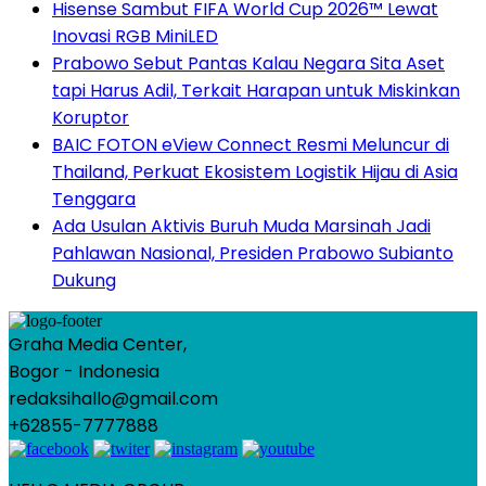
Hisense Sambut FIFA World Cup 2026™ Lewat
Inovasi RGB MiniLED
Prabowo Sebut Pantas Kalau Negara Sita Aset
tapi Harus Adil, Terkait Harapan untuk Miskinkan
Koruptor
BAIC FOTON eView Connect Resmi Meluncur di
Thailand, Perkuat Ekosistem Logistik Hijau di Asia
Tenggara
Ada Usulan Aktivis Buruh Muda Marsinah Jadi
Pahlawan Nasional, Presiden Prabowo Subianto
Dukung
Graha Media Center,
Bogor - Indonesia
redaksihallo@gmail.com
+62855-7777888