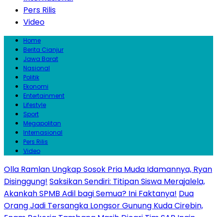
Pers Rilis
Video
Home
Berita Cianjur
Jawa Barat
Nasional
Politik
Ekonomi
Entertainment
Lifestyle
Sport
Megapolitan
Internasional
Pers Rilis
Video
Olla Ramlan Ungkap Sosok Pria Muda Idamannya, Ryan
Disinggung!
Saksikan Sendiri: Titipan Siswa Merajalela,
Akankah SPMB Adil bagi Semua? Ini Faktanya!
Dua
Orang Jadi Tersangka Longsor Gunung Kuda Cirebin,