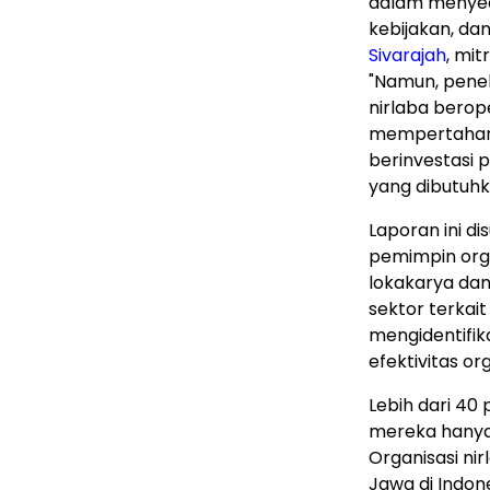
dalam menyed
kebijakan, da
Sivarajah
, mit
"Namun, pene
nirlaba bero
mempertahanka
berinvestasi 
yang dibutuh
Laporan ini di
pemimpin organ
lokakarya da
sektor terkait
mengidentifik
efektivitas org
Lebih dari 4
mereka hanya
Organisasi nir
Jawa di Indon