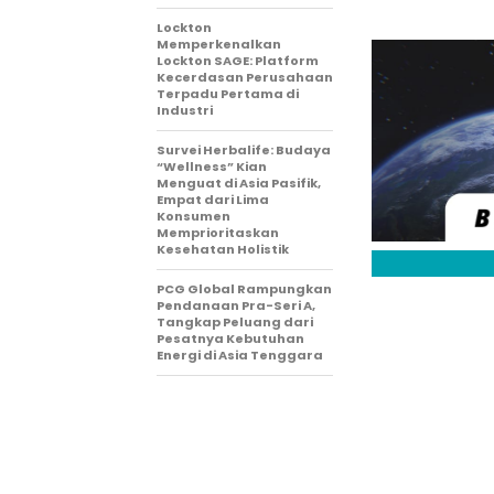
Lockton
Memperkenalkan
Lockton SAGE: Platform
Kecerdasan Perusahaan
Terpadu Pertama di
Industri
Survei Herbalife: Budaya
“Wellness” Kian
Menguat di Asia Pasifik,
Empat dari Lima
Konsumen
Memprioritaskan
Kesehatan Holistik
PCG Global Rampungkan
Pendanaan Pra-Seri A,
Tangkap Peluang dari
Pesatnya Kebutuhan
Energi di Asia Tenggara