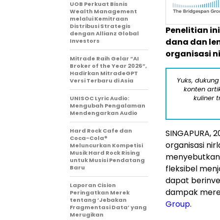
UOB Perkuat Bisnis
Wealth Management
melalui Kemitraan
Distribusi Strategis
Penelitian 
dengan Allianz Global
dana dan l
Investors
organisasi n
Mitrade Raih Gelar “AI
Broker of the Year 2026”,
Hadirkan MitradeGPT
Yuks, dukung
Versi Terbaru di Asia
konten arti
kuliner 
UNISOC Lyric Audio:
Mengubah Pengalaman
Mendengarkan Audio
Hard Rock Cafe dan
SINGAPURA
,
2
Coca-Cola®
organisasi nir
Meluncurkan Kompetisi
Musik Hard Rock Rising
menyebutkan 
untuk Musisi Pendatang
fleksibel menj
Baru
dapat berinv
Laporan Cision
dampak mere
Peringatkan Merek
tentang ‘Jebakan
Group
.
Fragmentasi Data’ yang
Merugikan