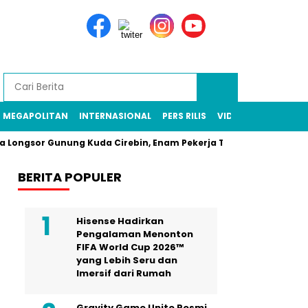
MEGAPOLITAN
INTERNASIONAL
PERS RILIS
VIDEO
sor Gunung Kuda Cirebin, Enam Pekerja Tambang Masih Dicari T
BERITA POPULER
Hisense Hadirkan
Pengalaman Menonton
FIFA World Cup 2026™
yang Lebih Seru dan
Imersif dari Rumah
Gravity Game Unite Resmi