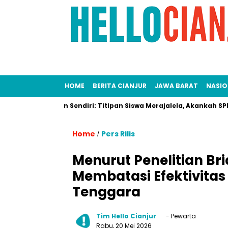
HOME
BERITA CIANJUR
JAWA BARAT
NASIO
Saksikan Sendiri: Titipan Siswa Merajalela, Akankah SPMB Adi
Home
Pers Rilis
/
Menurut Penelitian Br
Membatasi Efektivitas 
Tenggara
Tim Hello Cianjur
- Pewarta
Rabu, 20 Mei 2026