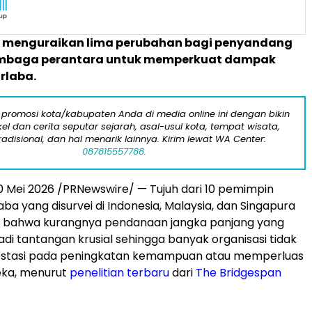
ini menguraikan lima perubahan bagi penyandang
embaga perantara untuk memperkuat dampak
irlaba.
 promosi kota/kabupaten Anda di media online ini dengan bikin
kel dan cerita seputar sejarah, asal-usul kota, tempat wisata,
tradisional, dan hal menarik lainnya. Kirim lewat WA Center:
087815557788.
0 Mei 2026
/PRNewswire/ — Tujuh dari 10 pemimpin
laba yang disurvei di Indonesia, Malaysia, dan Singapura
bahwa kurangnya pendanaan jangka panjang yang
adi tantangan krusial sehingga banyak organisasi tidak
estasi pada peningkatan kemampuan atau memperluas
ka, menurut
penelitian terbaru
dari
The Bridgespan