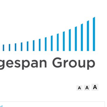
A
A
A