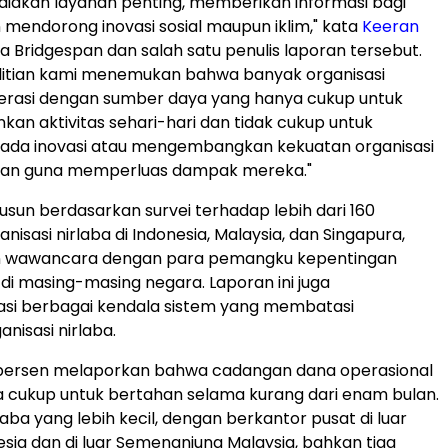
iakan layanan penting, memberikan informasi bagi
n mendorong inovasi sosial maupun iklim," kata
Keeran
ra Bridgespan dan salah satu penulis laporan tersebut.
litian kami menemukan bahwa banyak organisasi
perasi dengan sumber daya yang hanya cukup untuk
n aktivitas sehari-hari dan tidak cukup untuk
pada inovasi atau mengembangkan kekuatan organisasi
kan guna memperluas dampak mereka."
susun berdasarkan survei terhadap lebih dari 160
isasi nirlaba di Indonesia, Malaysia, dan Singapura,
n wawancara dengan para pemangku kepentingan
 di masing-masing negara. Laporan ini juga
asi berbagai kendala sistem yang membatasi
anisasi nirlaba.
0 persen melaporkan bahwa cadangan dana operasional
 cukup untuk bertahan selama kurang dari enam bulan.
laba yang lebih kecil, dengan berkantor pusat di luar
esia dan di luar Semenanjung Malaysia, bahkan tiga