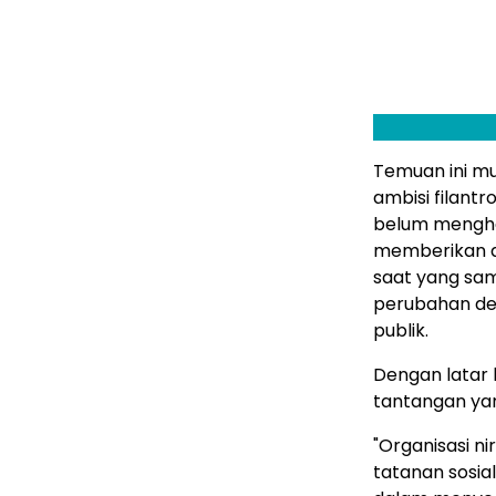
Temuan ini mu
ambisi filant
belum menghas
memberikan d
saat yang sam
perubahan dem
publik.
Dengan latar 
tantangan yan
"Organisasi ni
tatanan sosia