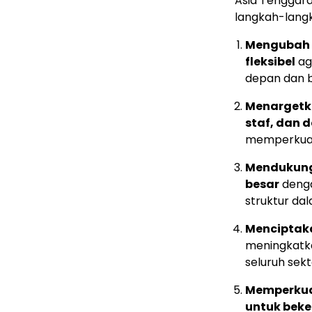
Asia Tenggara
langkah-langka
Mengubah 
fleksibel
ag
depan dan b
Menargetk
staf, dan 
memperkuat 
Mendukung 
besar
denga
struktur da
Menciptak
meningkatkan
seluruh sekto
Memperkuat
untuk beke