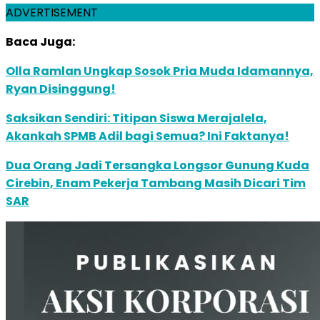
ADVERTISEMENT
Baca Juga:
Olla Ramlan Ungkap Sosok Pria Muda Idamannya,
Ryan Disinggung!
Saksikan Sendiri: Titipan Siswa Merajalela,
Akankah SPMB Adil bagi Semua? Ini Faktanya!
Dua Orang Jadi Tersangka Longsor Gunung Kuda
Cirebin, Enam Pekerja Tambang Masih Dicari Tim
SAR