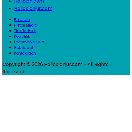
Helloidn.com
Hellocianjur.com
Beranda
Histori Media
Tim Redaksi
Kode Etik
Pedoman Media
Hak Jawab
Kontak Iklan
Copyright © 2026 Hellocianjur.com - All Rights
Reserved