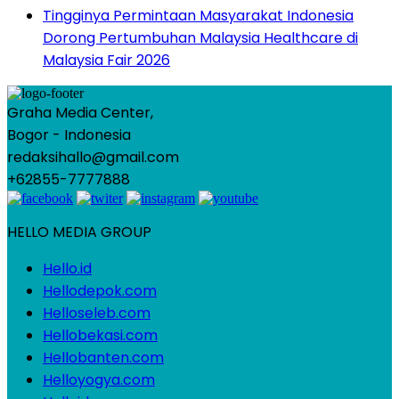
Tingginya Permintaan Masyarakat Indonesia
Dorong Pertumbuhan Malaysia Healthcare di
Malaysia Fair 2026
Graha Media Center,
Bogor - Indonesia
redaksihallo@gmail.com
+62855-7777888
HELLO MEDIA GROUP
Hello.id
Hellodepok.com
Helloseleb.com
Hellobekasi.com
Hellobanten.com
Helloyogya.com