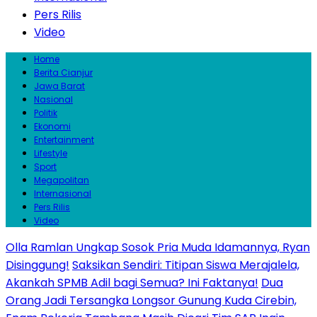
Pers Rilis
Video
Home
Berita Cianjur
Jawa Barat
Nasional
Politik
Ekonomi
Entertainment
Lifestyle
Sport
Megapolitan
Internasional
Pers Rilis
Video
Olla Ramlan Ungkap Sosok Pria Muda Idamannya, Ryan
Disinggung!
Saksikan Sendiri: Titipan Siswa Merajalela,
Akankah SPMB Adil bagi Semua? Ini Faktanya!
Dua
Orang Jadi Tersangka Longsor Gunung Kuda Cirebin,