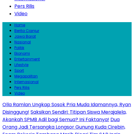
Pers Rilis
Video
Home
Berita Cianjur
Jawa Barat
Nasional
Politik
Ekonomi
Entertainment
Lifestyle
Sport
Megapolitan
Internasional
Pers Rilis
Video
Olla Ramlan Ungkap Sosok Pria Muda Idamannya, Ryan
Disinggung!
Saksikan Sendiri: Titipan Siswa Merajalela,
Akankah SPMB Adil bagi Semua? Ini Faktanya!
Dua
Orang Jadi Tersangka Longsor Gunung Kuda Cirebin,