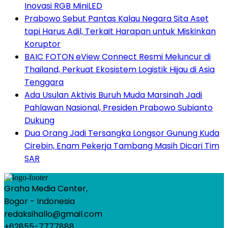
Inovasi RGB MiniLED
Prabowo Sebut Pantas Kalau Negara Sita Aset
tapi Harus Adil, Terkait Harapan untuk Miskinkan
Koruptor
BAIC FOTON eView Connect Resmi Meluncur di
Thailand, Perkuat Ekosistem Logistik Hijau di Asia
Tenggara
Ada Usulan Aktivis Buruh Muda Marsinah Jadi
Pahlawan Nasional, Presiden Prabowo Subianto
Dukung
Dua Orang Jadi Tersangka Longsor Gunung Kuda
Cirebin, Enam Pekerja Tambang Masih Dicari Tim
SAR
Graha Media Center,
Bogor - Indonesia
redaksihallo@gmail.com
+62855-7777888