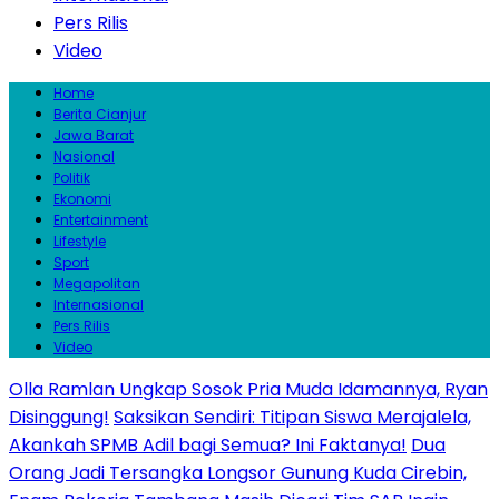
Pers Rilis
Video
Home
Berita Cianjur
Jawa Barat
Nasional
Politik
Ekonomi
Entertainment
Lifestyle
Sport
Megapolitan
Internasional
Pers Rilis
Video
Olla Ramlan Ungkap Sosok Pria Muda Idamannya, Ryan
Disinggung!
Saksikan Sendiri: Titipan Siswa Merajalela,
Akankah SPMB Adil bagi Semua? Ini Faktanya!
Dua
Orang Jadi Tersangka Longsor Gunung Kuda Cirebin,