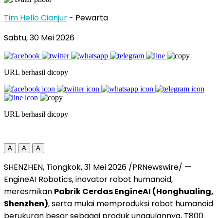
Tim Hello Cianjur
- Pewarta
Sabtu, 30 Mei 2026
URL berhasil dicopy
URL berhasil dicopy
A
A
A
SHENZHEN, Tiongkok, 31 Mei 2026 /PRNewswire/ —
EngineAI Robotics, inovator robot humanoid,
meresmikan
Pabrik Cerdas EngineAI (Honghualing,
Shenzhen)
, serta mulai memproduksi robot humanoid
berukuran besar sebagai produk unggulannya, T800.