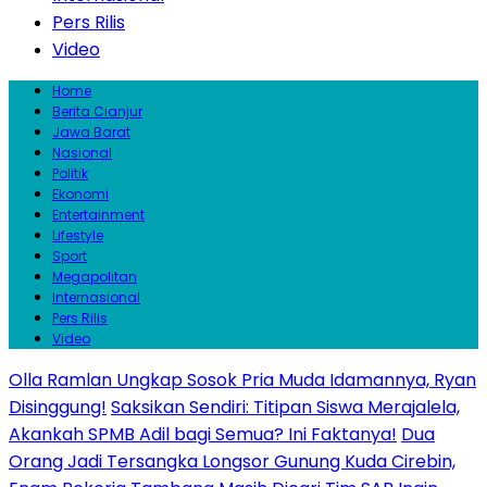
Pers Rilis
Video
Home
Berita Cianjur
Jawa Barat
Nasional
Politik
Ekonomi
Entertainment
Lifestyle
Sport
Megapolitan
Internasional
Pers Rilis
Video
Olla Ramlan Ungkap Sosok Pria Muda Idamannya, Ryan
Disinggung!
Saksikan Sendiri: Titipan Siswa Merajalela,
Akankah SPMB Adil bagi Semua? Ini Faktanya!
Dua
Orang Jadi Tersangka Longsor Gunung Kuda Cirebin,