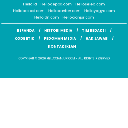
Hello.id
Hellodepok.com
Helloseleb.com
Hellobekasi.com
Hellobanten.com
Helloyogya.com
Helloidn.com
Hellocianjur.com
BERANDA
HISTORI MEDIA
TIM REDAKSI
KODE ETIK
PEDOMAN MEDIA
HAK JAWAB
KONTAK IKLAN
COPYRIGHT © 2026 HELLOCIANJUR.COM - ALL RIGHTS RESERVED