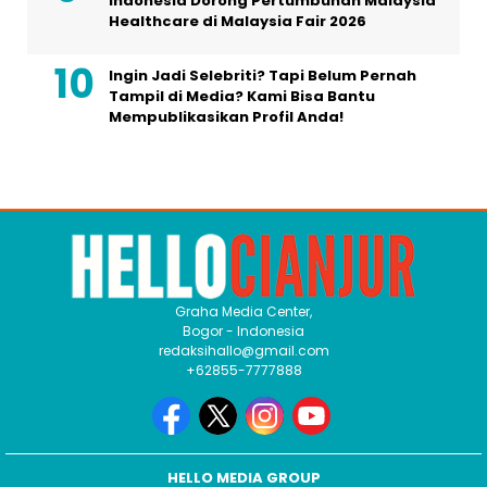
Indonesia Dorong Pertumbuhan Malaysia
Healthcare di Malaysia Fair 2026
Ingin Jadi Selebriti? Tapi Belum Pernah
Tampil di Media? Kami Bisa Bantu
Mempublikasikan Profil Anda!
Graha Media Center,
Bogor - Indonesia
redaksihallo@gmail.com
+62855-7777888
HELLO MEDIA GROUP