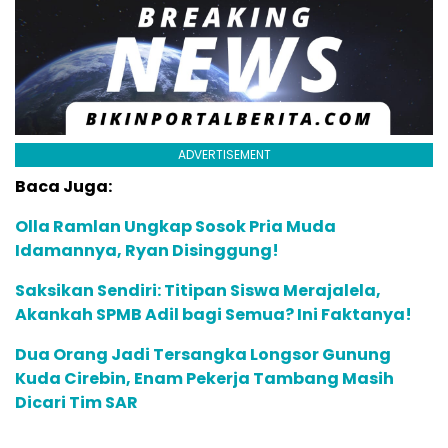
ADVERTISEMENT
Baca Juga:
Olla Ramlan Ungkap Sosok Pria Muda
Idamannya, Ryan Disinggung!
Saksikan Sendiri: Titipan Siswa Merajalela,
Akankah SPMB Adil bagi Semua? Ini Faktanya!
Dua Orang Jadi Tersangka Longsor Gunung
Kuda Cirebin, Enam Pekerja Tambang Masih
Dicari Tim SAR