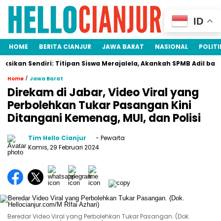
ID
HOME
BERITA CIANJUR
JAWA BARAT
NASIONAL
POLITI
 Sendiri: Titipan Siswa Merajalela, Akankah SPMB Adil bagi Semua
/
Home
Jawa Barat
Direkam di Jabar, Video Viral yang
Perbolehkan Tukar Pasangan Kini
Ditangani Kemenag, MUI, dan Polisi
Tim Hello Cianjur
- Pewarta
Kamis, 29 Februari 2024
Beredar Video Viral yang Perbolehkan Tukar Pasangan. (Dok.