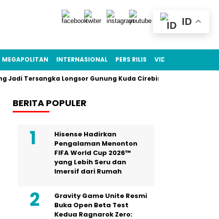
ID
MEGAPOLITAN
INTERNASIONAL
PERS RILIS
VIDEO
 Tersangka Longsor Gunung Kuda Cirebin, Enam Pekerja Tambang 
BERITA POPULER
Hisense Hadirkan
Pengalaman Menonton
FIFA World Cup 2026™
yang Lebih Seru dan
Imersif dari Rumah
Gravity Game Unite Resmi
Buka Open Beta Test
Kedua Ragnarok Zero: