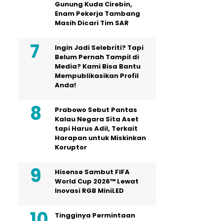
Gunung Kuda Cirebin,
Enam Pekerja Tambang
Masih Dicari Tim SAR
Ingin Jadi Selebriti? Tapi
Belum Pernah Tampil di
Media? Kami Bisa Bantu
Mempublikasikan Profil
Anda!
Prabowo Sebut Pantas
Kalau Negara Sita Aset
tapi Harus Adil, Terkait
Harapan untuk Miskinkan
Koruptor
Hisense Sambut FIFA
World Cup 2026™ Lewat
Inovasi RGB MiniLED
Tingginya Permintaan