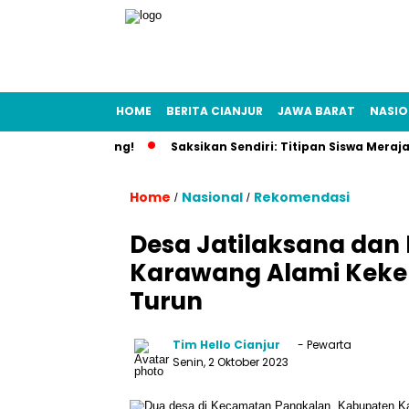
HOME
BERITA CIANJUR
JAWA BARAT
NASIO
n Disinggung!
Saksikan Sendiri: Titipan Siswa Merajalela, 
Home
Nasional
Rekomendasi
/
/
Desa Jatilaksana dan 
Karawang Alami Keker
Turun
Tim Hello Cianjur
- Pewarta
Senin, 2 Oktober 2023