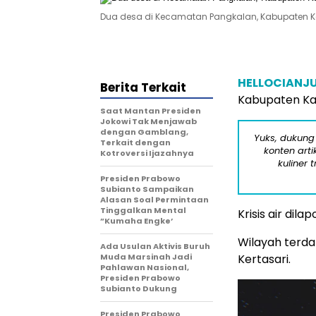
Dua desa di Kecamatan Pangkalan, Kabupaten Ka
HELLOCIANJ
Berita Terkait
Kabupaten Kar
Saat Mantan Presiden
Jokowi Tak Menjawab
dengan Gamblang,
Yuks, dukung
Terkait dengan
konten arti
Kotroversi Ijazahnya
kuliner 
Presiden Prabowo
Subianto Sampaikan
Alasan Soal Permintaan
Tinggalkan Mental
Krisis air di
”Kumaha Engke’
Wilayah terda
Ada Usulan Aktivis Buruh
Muda Marsinah Jadi
Kertasari.
Pahlawan Nasional,
Presiden Prabowo
Subianto Dukung
Presiden Prabowo