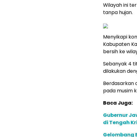
Wilayah ini t
tanpa hujan.
Menyikapi kon
Kabupaten Kar
bersih ke wil
Sebanyak 4 titi
dilakukan deng
Berdasarkan a
pada musim ke
Baca Juga:
Gubernur Jaw
di Tengah Kri
Gelombang B