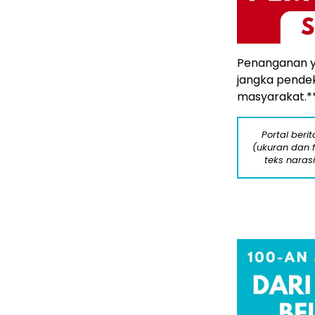
Penanganan y
jangka pendek,
masyarakat.*
Portal beri
(ukuran dan 
teks naras