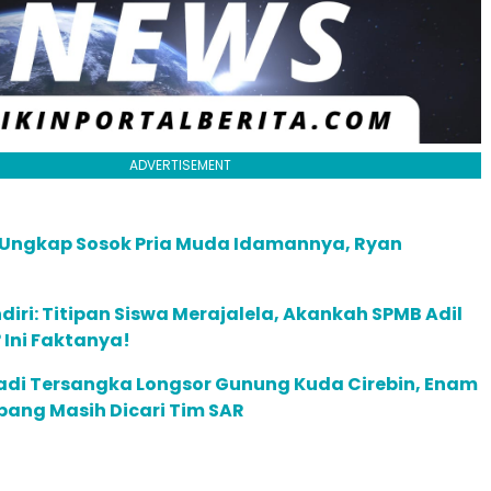
ADVERTISEMENT
 Ungkap Sosok Pria Muda Idamannya, Ryan
diri: Titipan Siswa Merajalela, Akankah SPMB Adil
Ini Faktanya!
adi Tersangka Longsor Gunung Kuda Cirebin, Enam
bang Masih Dicari Tim SAR