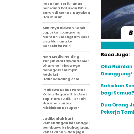
Rasakan Terik Panas
bersama Ratusan Ribu
Buruh di Monas, Rayakan
Hari Buruh
Akhirnya Ridwan Kamil
Laporkan Langsung
Mantan Selebgram Seksi
Lisa Mariana ke
Bareskrim Polri
Baca Juga:
HMN Media Holding
Tunjuk Wartawan Senior
Dharono Trisawego
Olla Ramlan
Sebagai Pemimpin
Disinggung!
Redaksi
Hallobandung.com
Saksikan Sen
Prabowo Sebut Pantas
bagi Semua? 
Kalau Negara Sita Aset
tapi Harus Adil, Terkait
Harapan untuk
Dua Orang J
Miskinkan Koruptor
Pekerja Tam
Jadikanlah hari
kemenangan ini sebagai
pembawa kebahagiaan,
keberkahan, dan juga