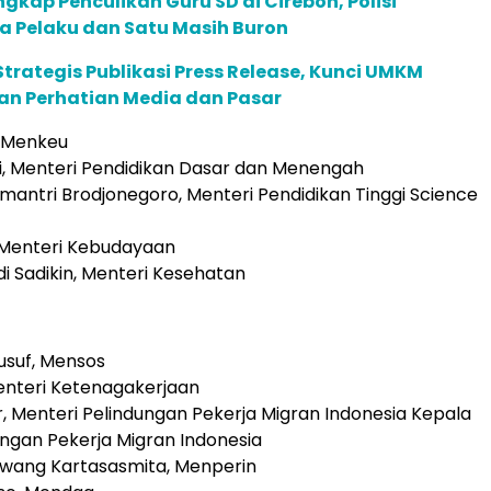
ngkap Penculikan Guru SD di Cirebon, Polisi
a Pelaku dan Satu Masih Buron
trategis Publikasi Press Release, Kunci UMKM
 Perhatian Media dan Pasar
i, Menkeu
ti, Menteri Pendidikan Dasar dan Menengah
emantri Brodjonegoro, Menteri Pendidikan Tinggi Science
n, Menteri Kebudayaan
di Sadikin, Menteri Kesehatan
Yusuf, Mensos
Menteri Ketenagakerjaan
ir, Menteri Pelindungan Pekerja Migran Indonesia Kepala
ngan Pekerja Migran Indonesia
iwang Kartasasmita, Menperin