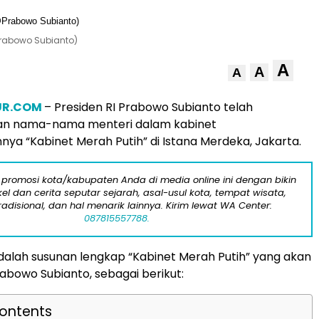
Prabowo Subianto)
A
A
A
UR.COM
– Presiden RI Prabowo Subianto telah
 nama-nama menteri dalam kabinet
ya “Kabinet Merah Putih” di Istana Merdeka, Jakarta.
 promosi kota/kabupaten Anda di media online ini dengan bikin
kel dan cerita seputar sejarah, asal-usul kota, tempat wisata,
tradisional, dan hal menarik lainnya. Kirim lewat WA Center:
087815557788.
adalah susunan lengkap “Kabinet Merah Putih” yang akan
bowo Subianto, sebagai berikut:
Contents