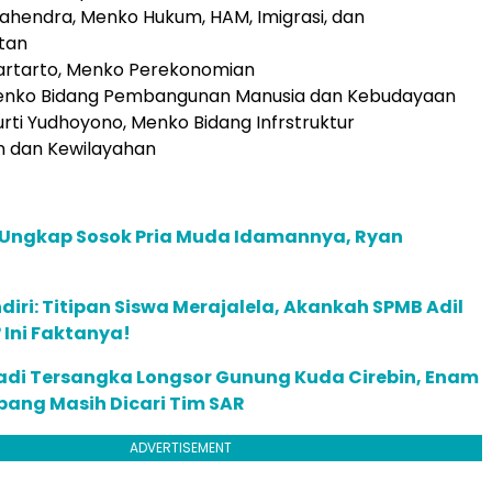
 Mahendra, Menko Hukum, HAM, Imigrasi, dan
tan
Hartarto, Menko Perekonomian
 Menko Bidang Pembangunan Manusia dan Kebudayaan
urti Yudhoyono, Menko Bidang Infrstruktur
 dan Kewilayahan
 Ungkap Sosok Pria Muda Idamannya, Ryan
diri: Titipan Siswa Merajalela, Akankah SPMB Adil
Ini Faktanya!
adi Tersangka Longsor Gunung Kuda Cirebin, Enam
bang Masih Dicari Tim SAR
ADVERTISEMENT