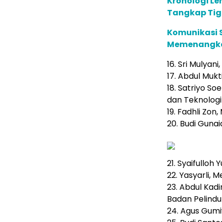
Kronologi Le
Tangkap Tig
Komunikasi S
Memenangkan
16. Sri Mulyan
17. Abdul Muk
18. Satriyo So
dan Teknologi
19. Fadhli Zo
20. Budi Gunai
21. Syaifulloh 
22. Yasyarli, 
23. Abdul Kad
Badan Pelindu
24. Agus Gum