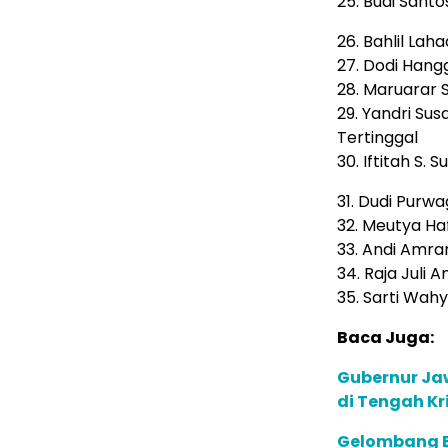
25. Budi Sant
26. Bahlil Lah
27. Dodi Han
28. Maruarar 
29. Yandri S
Tertinggal
30. Iftitah S.
31. Dudi Purw
32. Meutya Haf
33. Andi Amra
34. Raja Juli 
35. Sarti Wah
Baca Juga:
Gubernur Jaw
di Tengah Kri
Gelombang B