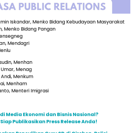
aimin Iskandar, Menko Bidang Kebudayaan Masyarakat
san, Menko Bidang Pangan
Mensegneg
ian, Mendagri
Menlu
msudin, Menhan
n Umar, Menag
n Andi, Menkum
igai, Menham
anto, Menteri Imigrasi
 di Media Ekonomi dan Bisnis Nasional?
m Siap Publikasikan Press Release Anda!