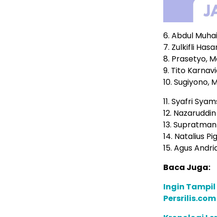
6. Abdul Muh
7. Zulkifli Ha
8. Prasetyo, 
9. Tito Karnav
10. Sugiyono, 
11. Syafri Sya
12. Nazaruddi
13. Supratma
14. Natalius P
15. Agus Andri
Baca Juga:
Ingin Tampil
Persrilis.co