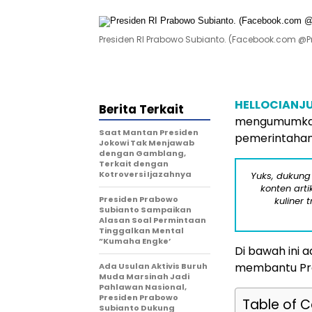
Presiden RI Prabowo Subianto. (Facebook.com @
HELLOCIANJ
Berita Terkait
mengumumkan
Saat Mantan Presiden
pemerintahann
Jokowi Tak Menjawab
dengan Gamblang,
Terkait dengan
Kotroversi Ijazahnya
Yuks, dukung
konten arti
Presiden Prabowo
kuliner 
Subianto Sampaikan
Alasan Soal Permintaan
Tinggalkan Mental
”Kumaha Engke’
Di bawah ini 
membantu Pra
Ada Usulan Aktivis Buruh
Muda Marsinah Jadi
Pahlawan Nasional,
Presiden Prabowo
Table of 
Subianto Dukung