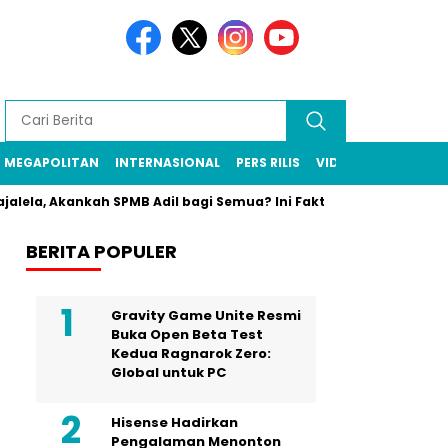
MEGAPOLITAN
INTERNASIONAL
PERS RILIS
VIDEO
rajalela, Akankah SPMB Adil bagi Semua? Ini Faktanya!
Dua O
BERITA POPULER
Gravity Game Unite Resmi
Buka Open Beta Test
Kedua Ragnarok Zero:
Global untuk PC
Hisense Hadirkan
Pengalaman Menonton