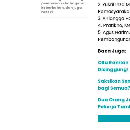
pembawa kebahagiaan,
2. Yusril Ihza
keberkahan, dan juga
Pemasyaraka
rezeki
3. Airlangga 
4. Pratikno,
5. Agus Harim
Pembangunan
Baca Juga:
Olla Ramlan
Disinggung!
Saksikan Sen
bagi Semua? 
Dua Orang J
Pekerja Tam