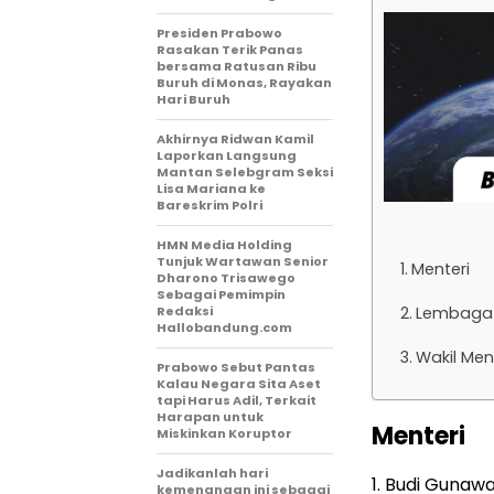
Presiden Prabowo
Rasakan Terik Panas
bersama Ratusan Ribu
Buruh di Monas, Rayakan
Hari Buruh
Akhirnya Ridwan Kamil
Laporkan Langsung
Mantan Selebgram Seksi
Lisa Mariana ke
Bareskrim Polri
HMN Media Holding
Tunjuk Wartawan Senior
Menteri
Dharono Trisawego
Sebagai Pemimpin
Redaksi
Lembaga 
Hallobandung.com
Wakil Men
Prabowo Sebut Pantas
Kalau Negara Sita Aset
tapi Harus Adil, Terkait
Harapan untuk
Menteri
Miskinkan Koruptor
Jadikanlah hari
1. Budi Guna
kemenangan ini sebagai