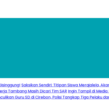
isinggung!
Saksikan Sendiri: Titipan Siswa Merajalela, A
erja Tambang Masih Dicari Tim SAR
Ingin Tampil di Media
ulikan Guru SD di Cirebon, Polisi Tangkap Tiga Pelaku da