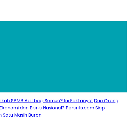
kankah SPMB Adil bagi Semua? Ini Faktanya!
Dua Orang
 Ekonomi dan Bisnis Nasional? Persrilis.com Siap
n Satu Masih Buron