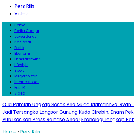
Pers Rilis
Video
Home
Berita Cianjur
Jawa Barat
Nasional
Politik
Ekonomi
Entertainment
Lifestyle
Sport
Megapolitan
Internasional
Pers Rilis
Video
Olla Ramlan Ungkap Sosok Pria Muda Idamannya, Ryan D
Jadi Tersangka Longsor Gunung Kuda Cirebin, Enam Pek
Publikasikan Press Release Anda!
Kronologi Lengkap Penc
Home
Pers Rilis
/