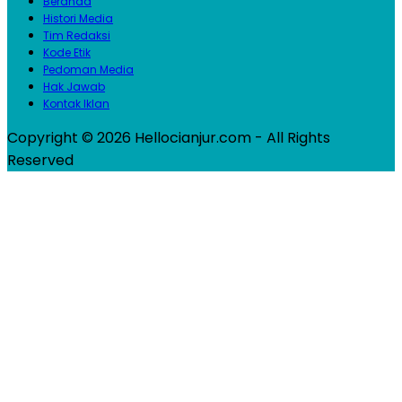
Beranda
Histori Media
Tim Redaksi
Kode Etik
Pedoman Media
Hak Jawab
Kontak Iklan
Copyright © 2026 Hellocianjur.com - All Rights
Reserved