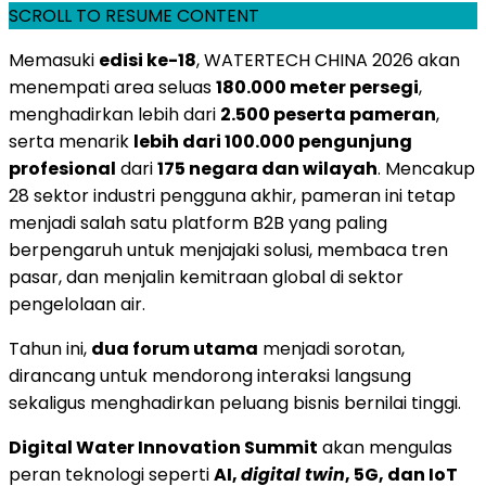
SCROLL TO RESUME CONTENT
Memasuki
edisi ke-18
, WATERTECH CHINA 2026 akan
menempati area seluas
180.000 meter persegi
,
menghadirkan lebih dari
2.500 peserta pameran
,
serta menarik
lebih dari 100.000 pengunjung
profesional
dari
175 negara dan wilayah
. Mencakup
28 sektor industri pengguna akhir, pameran ini tetap
menjadi salah satu platform B2B yang paling
berpengaruh untuk menjajaki solusi, membaca tren
pasar, dan menjalin kemitraan global di sektor
pengelolaan air.
Tahun ini,
dua forum utama
menjadi sorotan,
dirancang untuk mendorong interaksi langsung
sekaligus menghadirkan peluang bisnis bernilai tinggi.
Digital Water Innovation Summit
akan mengulas
peran teknologi seperti
AI,
digital twin
, 5G, dan IoT