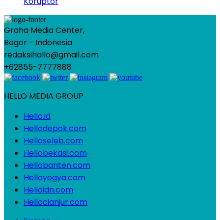
Koruptor
Graha Media Center,
Bogor - Indonesia
redaksihallo@gmail.com
+62855-7777888
HELLO MEDIA GROUP
Hello.id
Hellodepok.com
Helloseleb.com
Hellobekasi.com
Hellobanten.com
Helloyogya.com
Helloidn.com
Hellocianjur.com