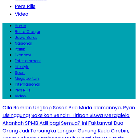
Pers Rilis
Video
Home
Berita Cianjur
Jawa Barat
Nasional
Politik
Ekonomi
Entertainment
Lifestyle
Sport
Megapolitan
Internasional
Pers Rilis
Video
Olla Ramlan Ungkap Sosok Pria Muda Idamannya, Ryan
Disinggung!
Saksikan Sendiri: Titipan Siswa Merajalela,
Akankah SPMB Adil bagi Semua? Ini Faktanya!
Dua
Orang Jadi Tersangka Longsor Gunung Kuda Cirebin,