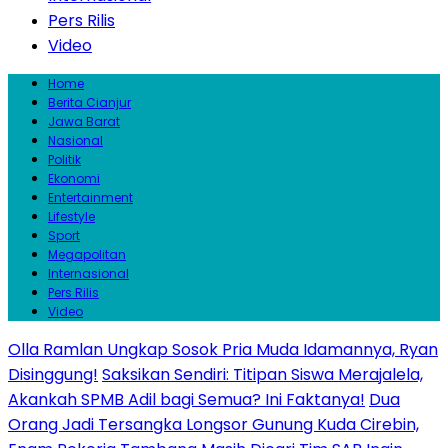
Pers Rilis
Video
Home
Berita Cianjur
Jawa Barat
Nasional
Politik
Ekonomi
Entertainment
Lifestyle
Sport
Megapolitan
Internasional
Pers Rilis
Video
Olla Ramlan Ungkap Sosok Pria Muda Idamannya, Ryan
Disinggung!
Saksikan Sendiri: Titipan Siswa Merajalela,
Akankah SPMB Adil bagi Semua? Ini Faktanya!
Dua
Orang Jadi Tersangka Longsor Gunung Kuda Cirebin,