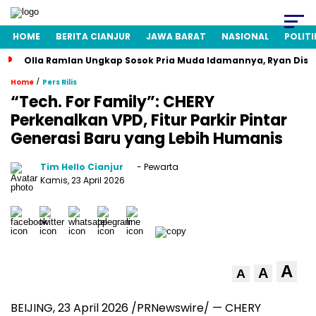
HOME
BERITA CIANJUR
JAWA BARAT
NASIONAL
POLITI
Olla Ramlan Ungkap Sosok Pria Muda Idamannya, Ryan Disi
/
Home
Pers Rilis
“Tech. For Family”: CHERY
Perkenalkan VPD, Fitur Parkir Pintar
Generasi Baru yang Lebih Humanis
Tim Hello Cianjur
- Pewarta
Kamis, 23 April 2026
A
A
A
BEIJING, 23 April 2026 /PRNewswire/ — CHERY