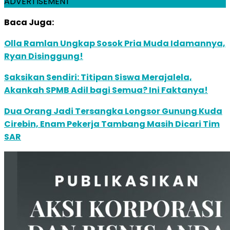
ADVERTISEMENT
Baca Juga:
Olla Ramlan Ungkap Sosok Pria Muda Idamannya,
Ryan Disinggung!
Saksikan Sendiri: Titipan Siswa Merajalela,
Akankah SPMB Adil bagi Semua? Ini Faktanya!
Dua Orang Jadi Tersangka Longsor Gunung Kuda
Cirebin, Enam Pekerja Tambang Masih Dicari Tim
SAR