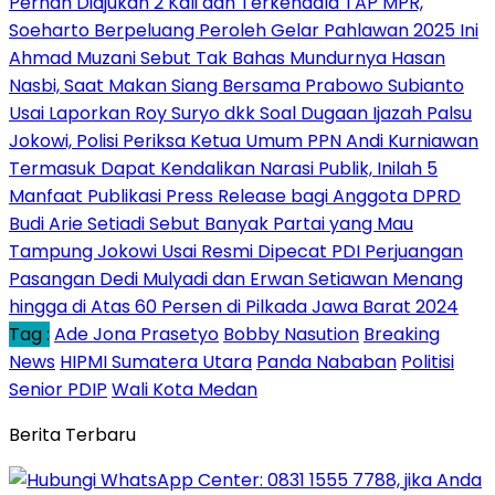
Pernah Diajukan 2 Kali dan Terkendala TAP MPR,
Soeharto Berpeluang Peroleh Gelar Pahlawan 2025 Ini
Ahmad Muzani Sebut Tak Bahas Mundurnya Hasan
Nasbi, Saat Makan Siang Bersama Prabowo Subianto
Usai Laporkan Roy Suryo dkk Soal Dugaan Ijazah Palsu
Jokowi, Polisi Periksa Ketua Umum PPN Andi Kurniawan
Termasuk Dapat Kendalikan Narasi Publik, Inilah 5
Manfaat Publikasi Press Release bagi Anggota DPRD
Budi Arie Setiadi Sebut Banyak Partai yang Mau
Tampung Jokowi Usai Resmi Dipecat PDI Perjuangan
Pasangan Dedi Mulyadi dan Erwan Setiawan Menang
hingga di Atas 60 Persen di Pilkada Jawa Barat 2024
Tag :
Ade Jona Prasetyo
Bobby Nasution
Breaking
News
HIPMI Sumatera Utara
Panda Nababan
Politisi
Senior PDIP
Wali Kota Medan
Berita Terbaru