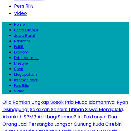
Pers Rilis
Video
Home
Berita Cianjur
Jawa Barat
Nasional
Politik
Ekonomi
Entertainment
Lifestyle
Sport
Megapolitan
Internasional
Pers Rilis
Video
Olla Ramlan Ungkap Sosok Pria Muda Idamannya, Ryan
Disinggung!
Saksikan Sendiri: Titipan Siswa Merajalela,
Akankah SPMB Adil bagi Semua? Ini Faktanya!
Dua
Orang Jadi Tersangka Longsor Gunung Kuda Cirebin,