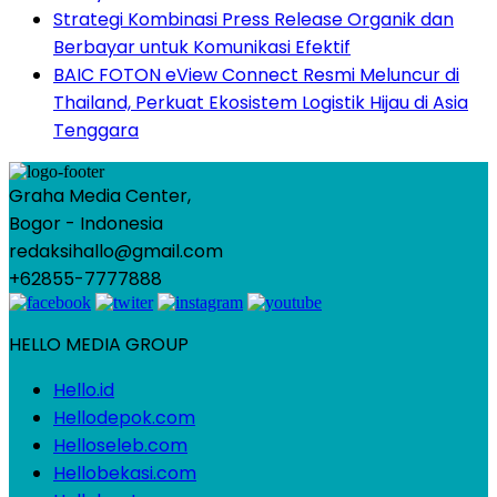
Strategi Kombinasi Press Release Organik dan
Berbayar untuk Komunikasi Efektif
BAIC FOTON eView Connect Resmi Meluncur di
Thailand, Perkuat Ekosistem Logistik Hijau di Asia
Tenggara
Graha Media Center,
Bogor - Indonesia
redaksihallo@gmail.com
+62855-7777888
HELLO MEDIA GROUP
Hello.id
Hellodepok.com
Helloseleb.com
Hellobekasi.com