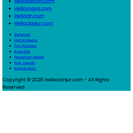
Hellobanten.com
Helloyogya.com
Helloidn.com
Hellocianjur.com
Beranda
Histori Media
Tim Redaksi
Kode Etik
Pedoman Media
Hak Jawab
Kontak Iklan
Copyright © 2026 Hellocianjur.com - All Rights
Reserved