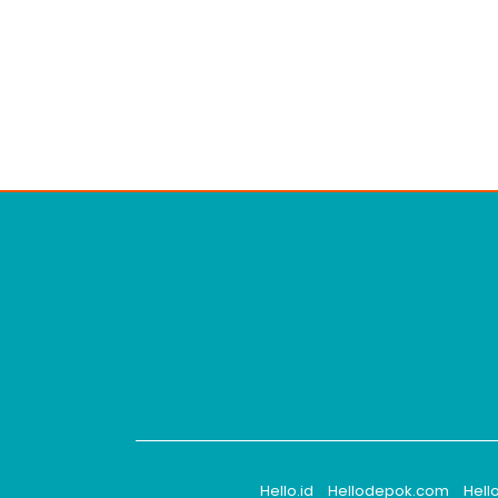
Hello.id
Hellodepok.com
Hell