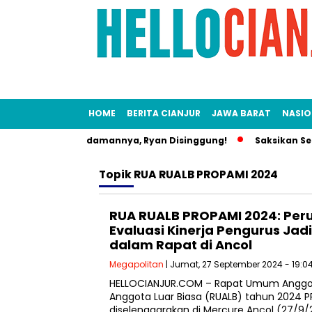
HOME
BERITA CIANJUR
JAWA BARAT
NASIO
sok Pria Muda Idamannya, Ryan Disinggung!
Saksikan Sendi
Topik
RUA RUALB PROPAMI 2024
RUA RUALB PROPAMI 2024: Per
Evaluasi Kinerja Pengurus Jad
dalam Rapat di Ancol
Megapolitan
| Jumat, 27 September 2024 - 19:0
HELLOCIANJUR.COM – Rapat Umum Anggo
Anggota Luar Biasa (RUALB) tahun 2024 
diselenggarakan di Mercure Ancol (27/9