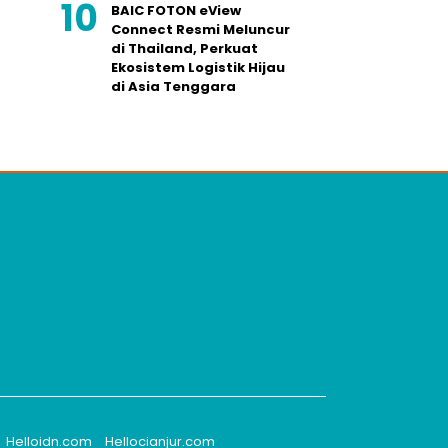
BAIC FOTON eView
Connect Resmi Meluncur
di Thailand, Perkuat
Ekosistem Logistik Hijau
di Asia Tenggara
Helloidn.com
Hellocianjur.com