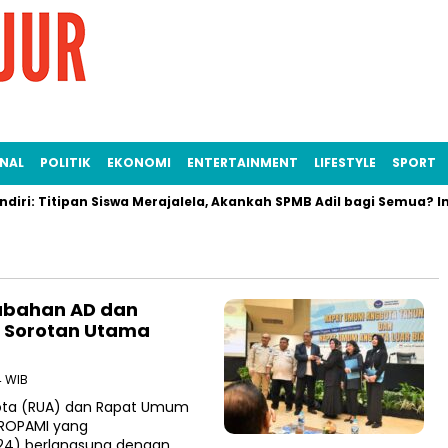
NAL
POLITIK
EKONOMI
ENTERTAINMENT
LIFESTYLE
SPORT
ri: Titipan Siswa Merajalela, Akankah SPMB Adil bagi Semua? Ini 
ubahan AD dan
i Sorotan Utama
4 WIB
ta (RUA) dan Rapat Umum
PROPAMI yang
/24) berlangsung dengan