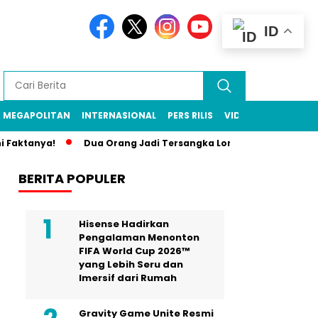
ID
MEGAPOLITAN
INTERNASIONAL
PERS RILIS
VIDEO
Faktanya!
Dua Orang Jadi Tersangka Longsor Gunung Kuda C
BERITA POPULER
Hisense Hadirkan
Pengalaman Menonton
FIFA World Cup 2026™
yang Lebih Seru dan
Imersif dari Rumah
Gravity Game Unite Resmi