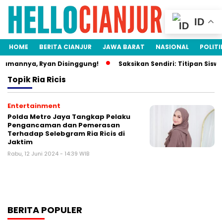
ID
HOME
BERITA CIANJUR
JAWA BARAT
NASIONAL
POLITI
damannya, Ryan Disinggung!
Saksikan Sendiri: Titipan Sisw
Topik
Ria Ricis
Entertainment
Polda Metro Jaya Tangkap Pelaku
Pengancaman dan Pemerasan
Terhadap Selebgram Ria Ricis di
Jaktim
Rabu, 12 Juni 2024 - 14:39 WIB
BERITA POPULER